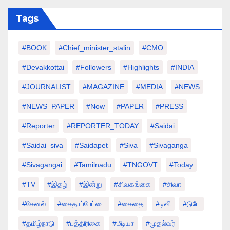
Tags
#BOOK
#chief_minister_stalin
#CMO
#devakkottai
#followers
#highlights
#INDIA
#JOURNALIST
#MAGAZINE
#MEDIA
#NEWS
#NEWS_PAPER
#Now
#PAPER
#PRESS
#Reporter
#REPORTER_TODAY
#saidai
#saidai_siva
#saidapet
#Siva
#Sivaganga
#sivagangai
#tamilnadu
#TNGOVT
#today
#TV
#இதழ்
#இன்று
#சிவகங்கை
#சிவா
#சேனல்
#சைதாப்பேட்டை
#சைதை
#டிவி
#டுடே
#தமிழ்நாடு
#பத்திரிகை
#மீடியா
#முதல்வர்