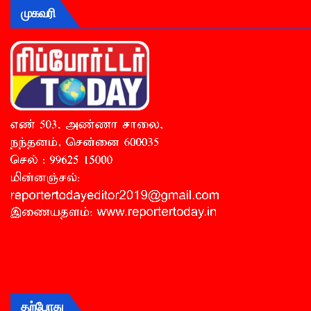
முகவரி
தற்போது