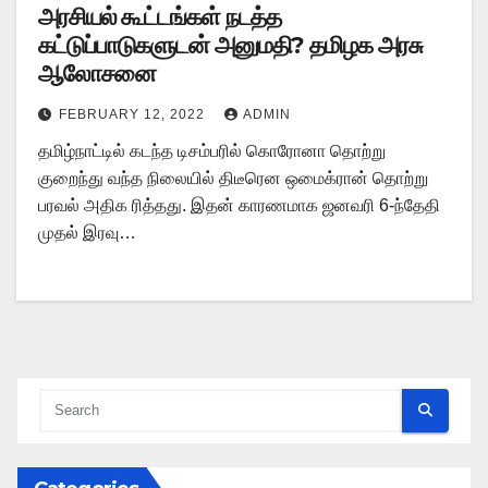
அரசியல் கூட்டங்கள் நடத்த
கட்டுப்பாடுகளுடன் அனுமதி? தமிழக அரசு
ஆலோசனை
FEBRUARY 12, 2022
ADMIN
தமிழ்நாட்டில் கடந்த டிசம்பரில் கொரோனா தொற்று
குறைந்து வந்த நிலையில் திடீரென ஒமைக்ரான் தொற்று
பரவல் அதிக ரித்தது. இதன் காரணமாக ஜனவரி 6-ந்தேதி
முதல் இரவு…