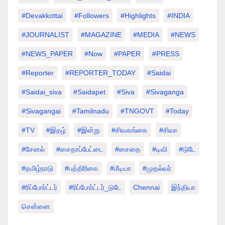
#devakkottai
#followers
#highlights
#INDIA
#JOURNALIST
#MAGAZINE
#MEDIA
#NEWS
#NEWS_PAPER
#Now
#PAPER
#PRESS
#Reporter
#REPORTER_TODAY
#saidai
#saidai_siva
#saidapet
#Siva
#Sivaganga
#sivagangai
#tamilnadu
#TNGOVT
#today
#TV
#இதழ்
#இன்று
#சிவகங்கை
#சிவா
#சேனல்
#சைதாப்பேட்டை
#சைதை
#டிவி
#டுடே
#தமிழ்நாடு
#பத்திரிகை
#மீடியா
#முதல்வர்
#ரிப்போர்ட்டர்
#ரிப்போர்ட்டர்_டுடே
Chennai
இந்தியா
சென்னை