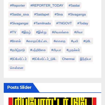
#Reporter
#REPORTER_TODAY
#saidai
#saidai_siva
#saidapet
#Siva
#Sivaganga
#sivagangai
#tamilnadu
#TNGOVT
#today
#TV
#இதழ்
#இன்று
#சிவகங்கை
#சிவா
#சேனல்
#சைதாப்பேட்டை
#சைதை
#டிவி
#டுடே
#தமிழ்நாடு
#பத்திரிகை
#மீடியா
#முதல்வர்
#ரிப்போர்ட்டர்
#ரிப்போர்ட்டர்_டுடே
Chennai
இந்தியா
சென்னை
Posts Slider