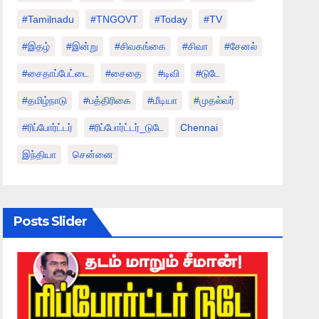
#tamilnadu
#TNGOVT
#today
#TV
#இதழ்
#இன்று
#சிவகங்கை
#சிவா
#சேனல்
#சைதாப்பேட்டை
#சைதை
#டிவி
#டுடே
#தமிழ்நாடு
#பத்திரிகை
#மீடியா
#முதல்வர்
#ரிப்போர்ட்டர்
#ரிப்போர்ட்டர்_டுடே
Chennai
இந்தியா
சென்னை
Posts Slider