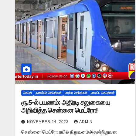
செய்தி
தலைப்புச் செய்திகள்
மாநில செய்திகள்
மாவட்ட செய்திகள்
ரூ.5-ல் பயணம்: அதிரடி சலுகையை
அறிவித்த சென்னை மெட்ரோ!
NOVEMBER 24, 2023
ADMIN
சென்னை மெட்ரோ ரயில் நிறுவனம்அதன்நிறுவன