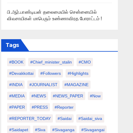
பி.ஆர்.பாண்டியன் தலைமையில் சென்னையில்
விவசாயிகள் மாபெரும் உண்ணாவிரத போராட்டம் !
Tags
#BOOK
#chief_minister_stalin
#CMO
#devakkottai
#followers
#highlights
#INDIA
#JOURNALIST
#MAGAZINE
#MEDIA
#NEWS
#NEWS_PAPER
#Now
#PAPER
#PRESS
#Reporter
#REPORTER_TODAY
#saidai
#saidai_siva
#saidapet
#Siva
#Sivaganga
#sivagangai