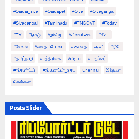
#saidai_siva
#saidapet
#Siva
#Sivaganga
#sivagangai
#tamilnadu
#TNGOVT
#today
#TV
#இதழ்
#இன்று
#சிவகங்கை
#சிவா
#சேனல்
#சைதாப்பேட்டை
#சைதை
#டிவி
#டுடே
#தமிழ்நாடு
#பத்திரிகை
#மீடியா
#முதல்வர்
#ரிப்போர்ட்டர்
#ரிப்போர்ட்டர்_டுடே
Chennai
இந்தியா
சென்னை
Posts Slider