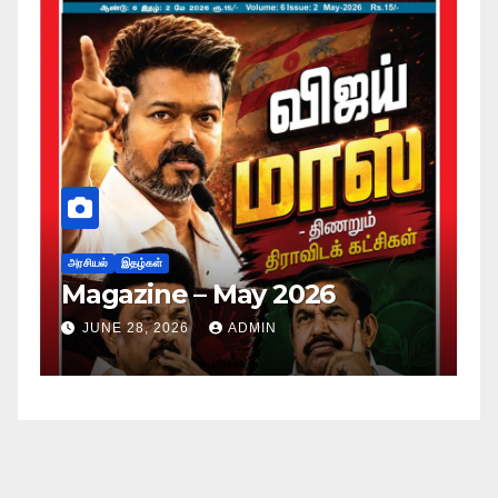
அர
ப
அரசியல்
இதழ்கள்
Magazine – May 2026
ச
ம
JUNE 28, 2026
ADMIN