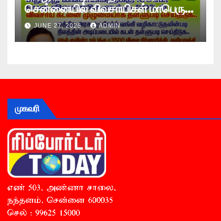
சென்னையில் விவசாயிகள் மாபெரும்
உண்ணாவிரத போராட்டம் !
JUNE 27, 2026
ADMIN
முகவரி