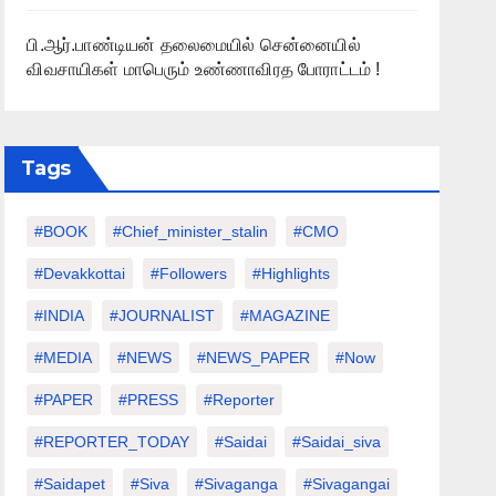
பி.ஆர்.பாண்டியன் தலைமையில் சென்னையில்
விவசாயிகள் மாபெரும் உண்ணாவிரத போராட்டம் !
Tags
#BOOK
#chief_minister_stalin
#CMO
#devakkottai
#followers
#highlights
#INDIA
#JOURNALIST
#MAGAZINE
#MEDIA
#NEWS
#NEWS_PAPER
#Now
#PAPER
#PRESS
#Reporter
#REPORTER_TODAY
#saidai
#saidai_siva
#saidapet
#Siva
#Sivaganga
#sivagangai