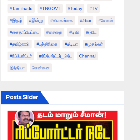
#tamilnadu
#TNGOVT
#today
#TV
#இதழ்
#இன்று
#சிவகங்கை
#சிவா
#சேனல்
#சைதாப்பேட்டை
#சைதை
#டிவி
#டுடே
#தமிழ்நாடு
#பத்திரிகை
#மீடியா
#முதல்வர்
#ரிப்போர்ட்டர்
#ரிப்போர்ட்டர்_டுடே
Chennai
இந்தியா
சென்னை
Posts Slider