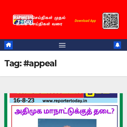
Skip
to
content
Tag:
#appeal