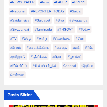
#NEWS_PAPER
#Now
#PAPER
#PRESS
#Reporter
#REPORTER_TODAY
#saidai
#saidai_siva
#saidapet
#Siva
#Sivaganga
#sivagangai
#tamilnadu
#TNGOVT
#today
#TV
#இதழ்
#இன்று
#சிவகங்கை
#சிவா
#சேனல்
#சைதாப்பேட்டை
#சைதை
#டிவி
#டுடே
#தமிழ்நாடு
#பத்திரிகை
#மீடியா
#முதல்வர்
#ரிப்போர்ட்டர்
#ரிப்போர்ட்டர்_டுடே
Chennai
இந்தியா
சென்னை
Posts Slider