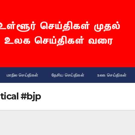
மாநில செய்திகள்
தேசிய செய்திகள்
உலக செய்திகள்
ical #bjp