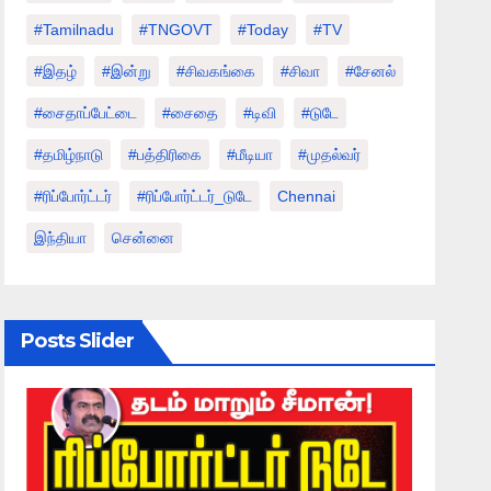
#tamilnadu
#TNGOVT
#today
#TV
#இதழ்
#இன்று
#சிவகங்கை
#சிவா
#சேனல்
#சைதாப்பேட்டை
#சைதை
#டிவி
#டுடே
#தமிழ்நாடு
#பத்திரிகை
#மீடியா
#முதல்வர்
#ரிப்போர்ட்டர்
#ரிப்போர்ட்டர்_டுடே
Chennai
இந்தியா
சென்னை
Posts Slider