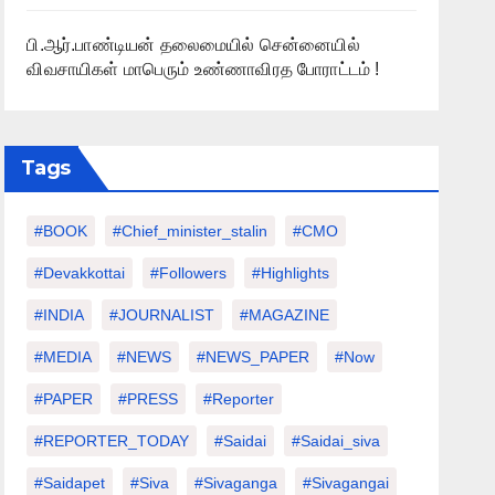
பி.ஆர்.பாண்டியன் தலைமையில் சென்னையில்
விவசாயிகள் மாபெரும் உண்ணாவிரத போராட்டம் !
Tags
#BOOK
#chief_minister_stalin
#CMO
#devakkottai
#followers
#highlights
#INDIA
#JOURNALIST
#MAGAZINE
#MEDIA
#NEWS
#NEWS_PAPER
#Now
#PAPER
#PRESS
#Reporter
#REPORTER_TODAY
#saidai
#saidai_siva
#saidapet
#Siva
#Sivaganga
#sivagangai