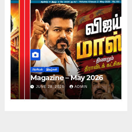
அர
ப
அரசியல்
இதழ்கள்
Magazine – May 2026
ச
ம
JUNE 28, 2026
ADMIN