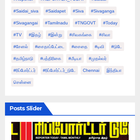
#saidai_siva
#saidapet
#Siva
#Sivaganga
#sivagangai
#tamilnadu
#TNGOVT
#today
#TV
#இதழ்
#இன்று
#சிவகங்கை
#சிவா
#சேனல்
#சைதாப்பேட்டை
#சைதை
#டிவி
#டுடே
#தமிழ்நாடு
#பத்திரிகை
#மீடியா
#முதல்வர்
#ரிப்போர்ட்டர்
#ரிப்போர்ட்டர்_டுடே
Chennai
இந்தியா
சென்னை
Posts Slider