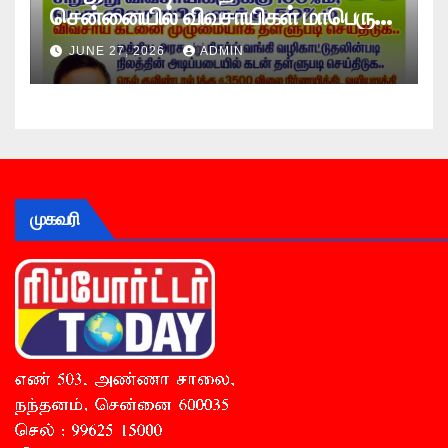
சென்னையில் விவசாயிகள் மாபெரும்
உண்ணாவிரத போராட்டம் !
JUNE 27, 2026
ADMIN
முகவரி