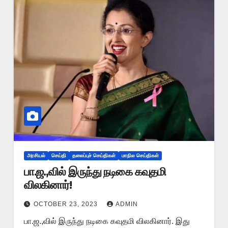
அரசியல்
செய்தி
தலைப்புச் செய்திகள்
மாநில செய்திகள்
பா.ஜ.,வில் இருந்து நடிகை கவுதமி
விலகினார்!
OCTOBER 23, 2023
ADMIN
பா.ஜ.,வில் இருந்து நடிகை கவுதமி விலகினார். இது