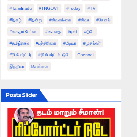
#tamilnadu
#TNGOVT
#today
#TV
#இதழ்
#இன்று
#சிவகங்கை
#சிவா
#சேனல்
#சைதாப்பேட்டை
#சைதை
#டிவி
#டுடே
#தமிழ்நாடு
#பத்திரிகை
#மீடியா
#முதல்வர்
#ரிப்போர்ட்டர்
#ரிப்போர்ட்டர்_டுடே
Chennai
இந்தியா
சென்னை
Posts Slider