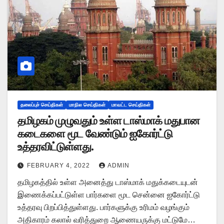
தலைப்புச் செய்திகள்
மாநில செய்திகள்
மாவட்ட செய்திகள்
தமிழகம் முழுவதும் உள்ள டாஸ்மாக் மதுபான
கடைகளை மூட வேண்டும் ஐகோர்ட்டு
உத்தரவிட்டுள்ளது.
FEBRUARY 4, 2022
ADMIN
தமிழகத்தில் உள்ள அனைத்து டாஸ்மாக் மதுக்கடையுடன்
இணைக்கப்பட்டுள்ள பார்களை மூட சென்னை ஐகோர்ட்டு
உத்தரவு பிறப்பித்துள்ளது. பார்களுக்கு உரிமம் வழங்கும்
அதிகாரம் கலால் வரித்துறை ஆணையருக்கு மட்டுமே…