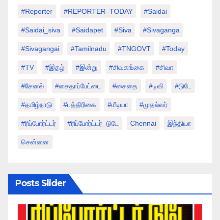
#Reporter
#REPORTER_TODAY
#saidai
#saidai_siva
#saidapet
#Siva
#Sivaganga
#sivagangai
#tamilnadu
#TNGOVT
#today
#TV
#இதழ்
#இன்று
#சிவகங்கை
#சிவா
#சேனல்
#சைதாப்பேட்டை
#சைதை
#டிவி
#டுடே
#தமிழ்நாடு
#பத்திரிகை
#மீடியா
#முதல்வர்
#ரிப்போர்ட்டர்
#ரிப்போர்ட்டர்_டுடே
Chennai
இந்தியா
சென்னை
Posts Slider