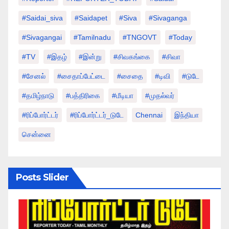
#saidai_siva
#saidapet
#Siva
#Sivaganga
#sivagangai
#tamilnadu
#TNGOVT
#today
#TV
#இதழ்
#இன்று
#சிவகங்கை
#சிவா
#சேனல்
#சைதாப்பேட்டை
#சைதை
#டிவி
#டுடே
#தமிழ்நாடு
#பத்திரிகை
#மீடியா
#முதல்வர்
#ரிப்போர்ட்டர்
#ரிப்போர்ட்டர்_டுடே
Chennai
இந்தியா
சென்னை
Posts Slider