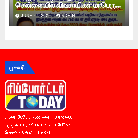
சென்னையில் விவசாயிகள் மாபெரும்
உண்ணாவிரத போராட்டம் !
JUNE 27, 2026
ADMIN
முகவரி