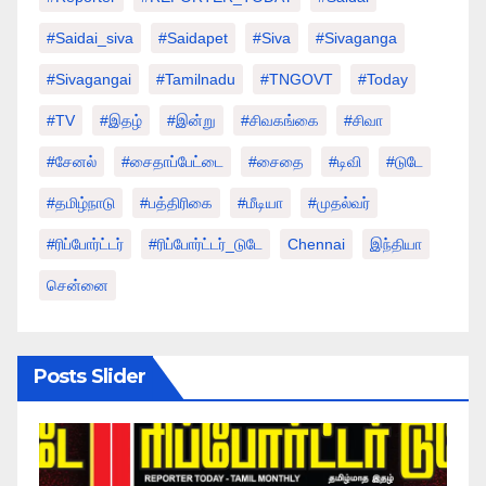
#saidai_siva
#saidapet
#Siva
#Sivaganga
#sivagangai
#tamilnadu
#TNGOVT
#today
#TV
#இதழ்
#இன்று
#சிவகங்கை
#சிவா
#சேனல்
#சைதாப்பேட்டை
#சைதை
#டிவி
#டுடே
#தமிழ்நாடு
#பத்திரிகை
#மீடியா
#முதல்வர்
#ரிப்போர்ட்டர்
#ரிப்போர்ட்டர்_டுடே
Chennai
இந்தியா
சென்னை
Posts Slider