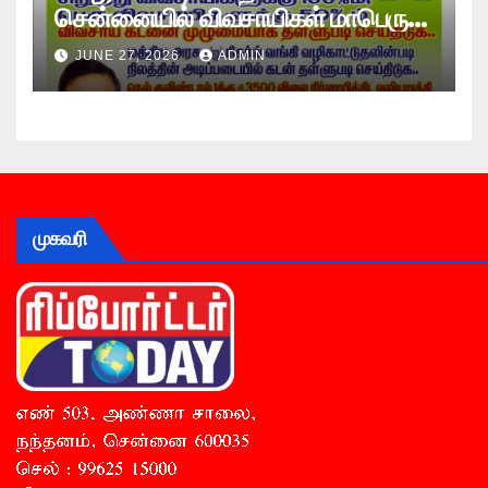
சென்னையில் விவசாயிகள் மாபெரும்
உண்ணாவிரத போராட்டம் !
JUNE 27, 2026
ADMIN
முகவரி