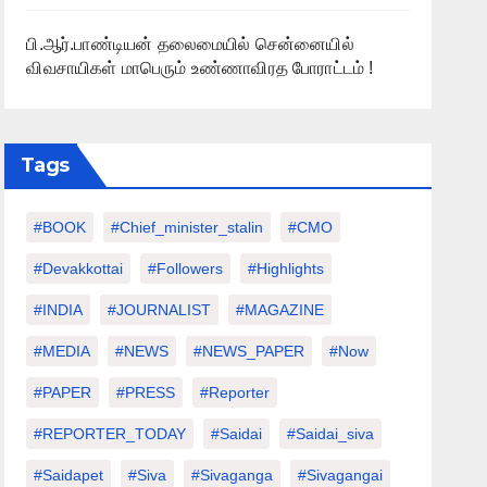
பி.ஆர்.பாண்டியன் தலைமையில் சென்னையில்
விவசாயிகள் மாபெரும் உண்ணாவிரத போராட்டம் !
Tags
#BOOK
#chief_minister_stalin
#CMO
#devakkottai
#followers
#highlights
#INDIA
#JOURNALIST
#MAGAZINE
#MEDIA
#NEWS
#NEWS_PAPER
#Now
#PAPER
#PRESS
#Reporter
#REPORTER_TODAY
#saidai
#saidai_siva
#saidapet
#Siva
#Sivaganga
#sivagangai