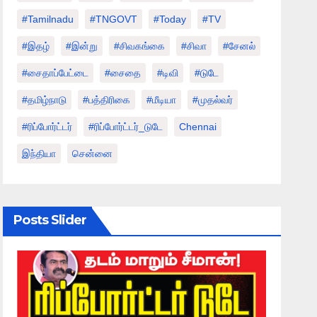
#tamilnadu
#TNGOVT
#today
#TV
#இதழ்
#இன்று
#சிவகங்கை
#சிவா
#சேனல்
#சைதாப்பேட்டை
#சைதை
#டிவி
#டுடே
#தமிழ்நாடு
#பத்திரிகை
#மீடியா
#முதல்வர்
#ரிப்போர்ட்டர்
#ரிப்போர்ட்டர்_டுடே
Chennai
இந்தியா
சென்னை
Posts Slider