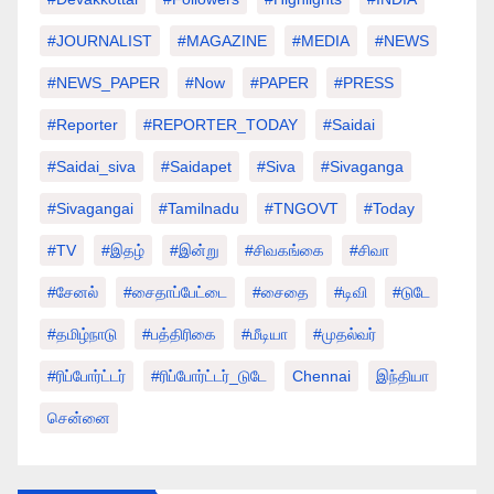
#JOURNALIST
#MAGAZINE
#MEDIA
#NEWS
#NEWS_PAPER
#Now
#PAPER
#PRESS
#Reporter
#REPORTER_TODAY
#saidai
#saidai_siva
#saidapet
#Siva
#Sivaganga
#sivagangai
#tamilnadu
#TNGOVT
#today
#TV
#இதழ்
#இன்று
#சிவகங்கை
#சிவா
#சேனல்
#சைதாப்பேட்டை
#சைதை
#டிவி
#டுடே
#தமிழ்நாடு
#பத்திரிகை
#மீடியா
#முதல்வர்
#ரிப்போர்ட்டர்
#ரிப்போர்ட்டர்_டுடே
Chennai
இந்தியா
சென்னை