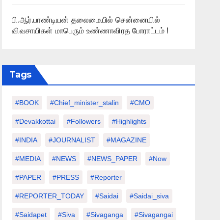
பி.ஆர்.பாண்டியன் தலைமையில் சென்னையில்
விவசாயிகள் மாபெரும் உண்ணாவிரத போராட்டம் !
Tags
#BOOK
#chief_minister_stalin
#CMO
#devakkottai
#followers
#highlights
#INDIA
#JOURNALIST
#MAGAZINE
#MEDIA
#NEWS
#NEWS_PAPER
#Now
#PAPER
#PRESS
#Reporter
#REPORTER_TODAY
#saidai
#saidai_siva
#saidapet
#Siva
#Sivaganga
#sivagangai