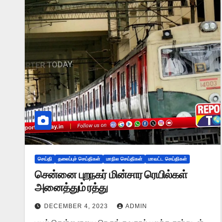
செய்தி
தலைப்புச் செய்திகள்
மாநில செய்திகள்
மாவட்ட செய்திகள்
சென்னை புறநகர் மின்சார ரெயில்கள்
அனைத்தும் ரத்து
DECEMBER 4, 2023
ADMIN