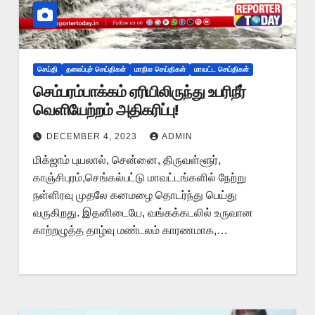
செய்தி
தலைப்புச் செய்திகள்
மாநில செய்திகள்
மாவட்ட செய்திகள்
செம்பரம்பாக்கம் ஏரியிலிருந்து உபரிநீர்
வெளியேற்றம் அதிகரிப்பு!
DECEMBER 4, 2023
ADMIN
மிக்ஜாம் புயலால், சென்னை, திருவள்ளூர்,
காஞ்சிபுரம்,செங்கல்பட்டு மாவட்டங்களில் நேற்று
நள்ளிரவு முதலே கனமழை தொடர்ந்து பெய்து
வருகிறது. இதனிடையே, வங்கக்கடலில் உருவான
காற்றழுத்த தாழ்வு மண்டலம் காரணமாக,…