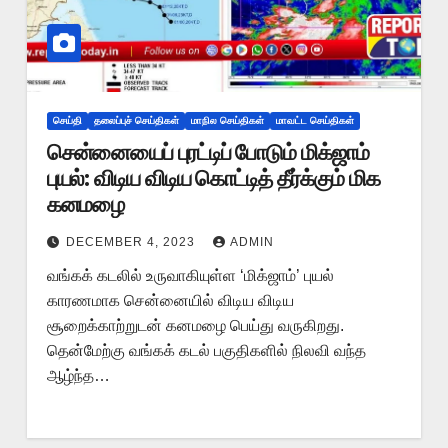
செய்தி
தலைப்புச் செய்திகள்
மாநில செய்திகள்
மாவட்ட செய்திகள்
சென்னையைப் புரட்டிப் போடும் மிக்ஜாம்
புயல்: விடிய விடிய கொட்டித் தீர்க்கும் மிக
கனமழை
DECEMBER 4, 2023
ADMIN
வங்கக் கடலில் உருவாகியுள்ள ‘மிக்ஜாம்’ புயல்
காரணமாக சென்னையில் விடிய விடிய
சூறைக்காற்றுடன் கனமழை பெய்து வருகிறது.
தென்மேற்கு வங்கக் கடல் பகுதிகளில் நிலவி வந்த
ஆழ்ந்த…