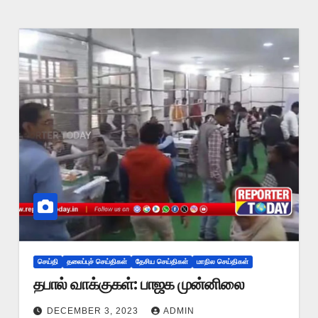
 செய்திகள்
அரசியல்
இதழ்கள்
டை
Magazine – June
வு
2026
JUNE 28, 2026
ADMIN
செய்தி
தலைப்புச் செய்திகள்
தேசிய செய்திகள்
மாநில செய்திகள்
தபால் வாக்குகள்: பாஜக முன்னிலை
DECEMBER 3, 2023
ADMIN