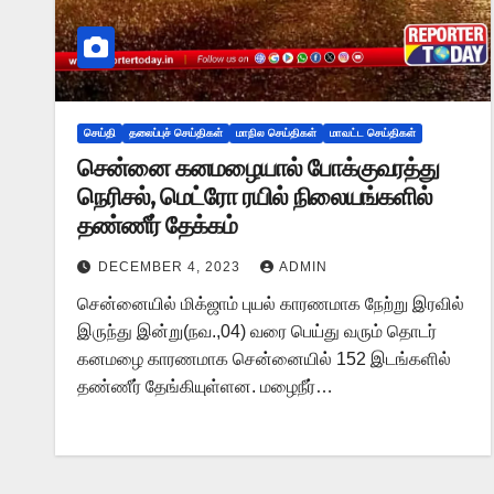
செய்தி
தலைப்புச் செய்திகள்
மாநில செய்திகள்
மாவட்ட செய்திகள்
சென்னை கனமழையால் போக்குவரத்து
நெரிசல், மெட்ரோ ரயில் நிலையங்களில்
தண்ணீர் தேக்கம்
DECEMBER 4, 2023
ADMIN
சென்னையில் மிக்ஜாம் புயல் காரணமாக நேற்று இரவில்
இருந்து இன்று(நவ.,04) வரை பெய்து வரும் தொடர்
கனமழை காரணமாக சென்னையில் 152 இடங்களில்
தண்ணீர் தேங்கியுள்ளன. மழைநீர்…