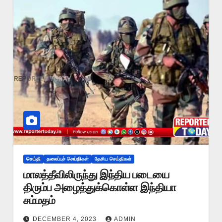
செய்தி
தலைப்புச் செய்திகள்
தேசிய செய்திகள்
மாலத்தீவிலிருந்து இந்திய படையை
திரும்ப அழைத்துக்கொள்ள இந்தியா
சம்மதம்
DECEMBER 4, 2023
ADMIN