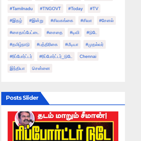
#tamilnadu
#TNGOVT
#today
#TV
#இதழ்
#இன்று
#சிவகங்கை
#சிவா
#சேனல்
#சைதாப்பேட்டை
#சைதை
#டிவி
#டுடே
#தமிழ்நாடு
#பத்திரிகை
#மீடியா
#முதல்வர்
#ரிப்போர்ட்டர்
#ரிப்போர்ட்டர்_டுடே
Chennai
இந்தியா
சென்னை
Posts Slider