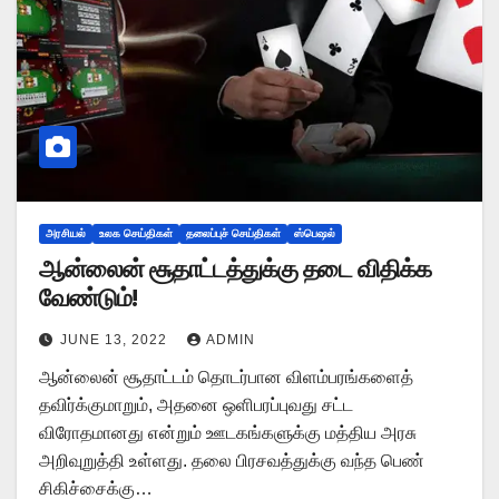
அரசியல்
உலக செய்திகள்
தலைப்புச் செய்திகள்
ஸ்பெஷல்
ஆன்லைன் சூதாட்டத்துக்கு தடை விதிக்க
வேண்டும்!
JUNE 13, 2022
ADMIN
ஆன்லைன் சூதாட்டம் தொடர்பான விளம்பரங்களைத்
தவிர்க்குமாறும், அதனை ஒளிபரப்புவது சட்ட
விரோதமானது என்றும் ஊடகங்களுக்கு மத்திய அரசு
அறிவுறுத்தி உள்ளது. தலை பிரசவத்துக்கு வந்த பெண்
சிகிச்சைக்கு…