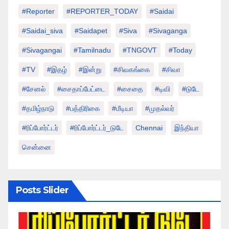
#Reporter
#REPORTER_TODAY
#saidai
#saidai_siva
#saidapet
#Siva
#Sivaganga
#sivagangai
#tamilnadu
#TNGOVT
#today
#TV
#இதழ்
#இன்று
#சிவகங்கை
#சிவா
#சேனல்
#சைதாப்பேட்டை
#சைதை
#டிவி
#டுடே
#தமிழ்நாடு
#பத்திரிகை
#மீடியா
#முதல்வர்
#ரிப்போர்ட்டர்
#ரிப்போர்ட்டர்_டுடே
Chennai
இந்தியா
சென்னை
Posts Slider