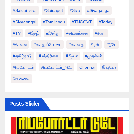
#saidai_siva
#saidapet
#Siva
#Sivaganga
#sivagangai
#tamilnadu
#TNGOVT
#today
#TV
#இதழ்
#இன்று
#சிவகங்கை
#சிவா
#சேனல்
#சைதாப்பேட்டை
#சைதை
#டிவி
#டுடே
#தமிழ்நாடு
#பத்திரிகை
#மீடியா
#முதல்வர்
#ரிப்போர்ட்டர்
#ரிப்போர்ட்டர்_டுடே
Chennai
இந்தியா
சென்னை
Posts Slider