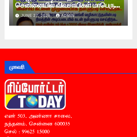
சென்னையில் விவசாயிகள் மாபெரும்
உண்ணாவிரத போராட்டம் !
JUNE 27, 2026
ADMIN
முகவரி