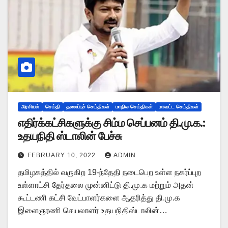
அரசியல்
செய்தி
தலைப்புச் செய்திகள்
மாநில செய்திகள்
மாவட்ட செய்திகள்
எதிர்க்கட்சிகளுக்கு சிம்ம செப்பனம் தி.மு.க.:
உதயநிதி ஸ்டாலின் பேச்சு
FEBRUARY 10, 2022
ADMIN
தமிழகத்தில் வருகிற 19-ந்தேதி நடைபெற உள்ள நகர்ப்புற
உள்ளாட்சி தேர்தலை முன்னிட்டு தி.மு.க மற்றும் அதன்
கூட்டணி கட்சி வேட்பாளர்களை ஆதரித்து தி.மு.க
இளைஞரணி செயலாளர் உதயநிதிஸ்டாலின்…