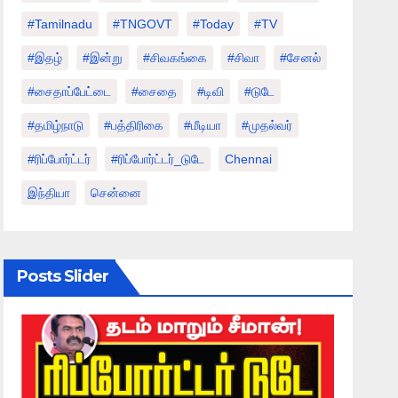
#tamilnadu
#TNGOVT
#today
#TV
#இதழ்
#இன்று
#சிவகங்கை
#சிவா
#சேனல்
#சைதாப்பேட்டை
#சைதை
#டிவி
#டுடே
#தமிழ்நாடு
#பத்திரிகை
#மீடியா
#முதல்வர்
#ரிப்போர்ட்டர்
#ரிப்போர்ட்டர்_டுடே
Chennai
இந்தியா
சென்னை
Posts Slider