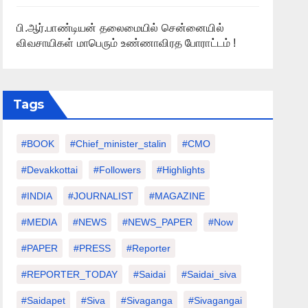
பி.ஆர்.பாண்டியன் தலைமையில் சென்னையில்
விவசாயிகள் மாபெரும் உண்ணாவிரத போராட்டம் !
Tags
#BOOK
#chief_minister_stalin
#CMO
#devakkottai
#followers
#highlights
#INDIA
#JOURNALIST
#MAGAZINE
#MEDIA
#NEWS
#NEWS_PAPER
#Now
#PAPER
#PRESS
#Reporter
#REPORTER_TODAY
#saidai
#saidai_siva
#saidapet
#Siva
#Sivaganga
#sivagangai