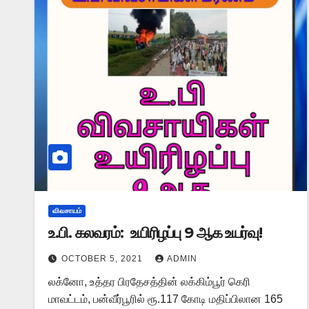
விவசாயம்
உ.பி. கலவரம்: உயிரிழப்பு 9 ஆக உயர்வு!
OCTOBER 5, 2021
ADMIN
லக்னோ, உத்தர பிரதேசத்தின் லக்கிம்பூர் கெரி
மாவட்டம், பன்வீர்பூரில் ரூ.117 கோடி மதிப்பிலான 165