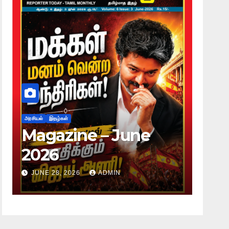
அரசியல்
இதழ்கள்
அரசியல்
Magazine – June
Mag
2026
20
JUNE 28, 2026
ADMIN
JUNE