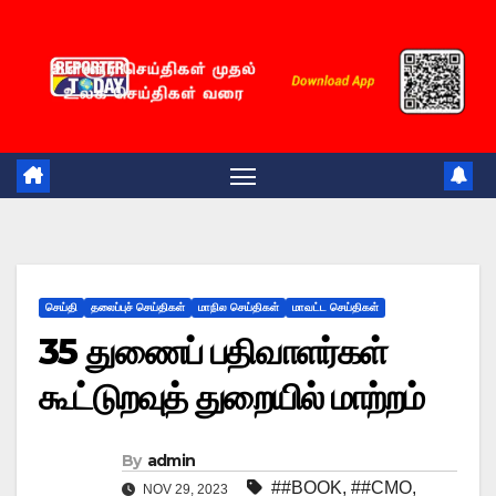
Skip
to
content
செய்தி
தலைப்புச் செய்திகள்
மாநில செய்திகள்
மாவட்ட செய்திகள்
35 துணைப் பதிவாளர்கள்
கூட்டுறவுத் துறையில் மாற்றம்
By
admin
##BOOK
,
##CMO
,
NOV 29, 2023