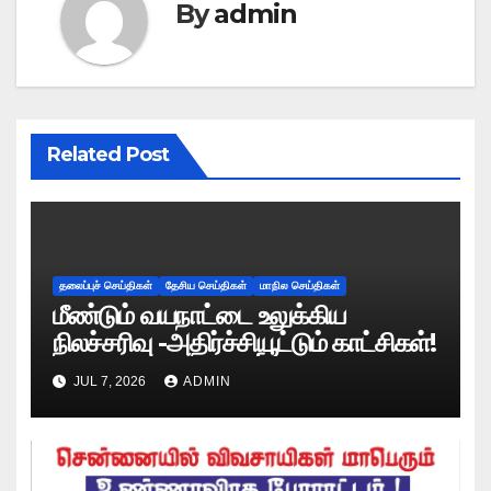
By
admin
Related Post
தலைப்புச் செய்திகள்
தேசிய செய்திகள்
மாநில செய்திகள்
மீண்டும் வயநாட்டை உலுக்கிய
நிலச்சரிவு -அதிர்ச்சியூட்டும் காட்சிகள்!
JUL 7, 2026
ADMIN