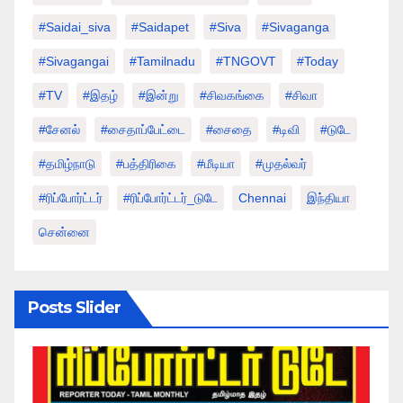
#saidai_siva
#saidapet
#Siva
#Sivaganga
#sivagangai
#tamilnadu
#TNGOVT
#today
#TV
#இதழ்
#இன்று
#சிவகங்கை
#சிவா
#சேனல்
#சைதாப்பேட்டை
#சைதை
#டிவி
#டுடே
#தமிழ்நாடு
#பத்திரிகை
#மீடியா
#முதல்வர்
#ரிப்போர்ட்டர்
#ரிப்போர்ட்டர்_டுடே
Chennai
இந்தியா
சென்னை
Posts Slider