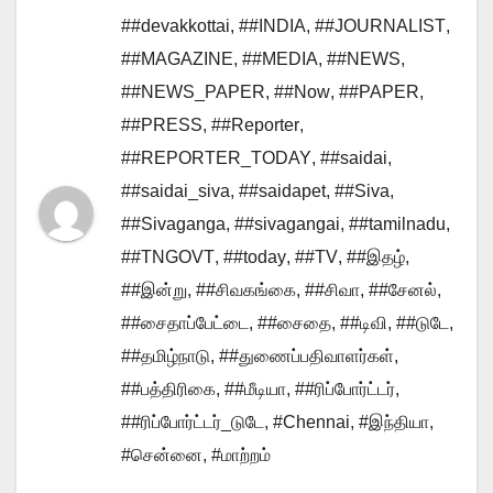
##devakkottai
,
##INDIA
,
##JOURNALIST
,
##MAGAZINE
,
##MEDIA
,
##NEWS
,
##NEWS_PAPER
,
##Now
,
##PAPER
,
##PRESS
,
##Reporter
,
##REPORTER_TODAY
,
##saidai
,
##saidai_siva
,
##saidapet
,
##Siva
,
##Sivaganga
,
##sivagangai
,
##tamilnadu
,
##TNGOVT
,
##today
,
##TV
,
##இதழ்
,
##இன்று
,
##சிவகங்கை
,
##சிவா
,
##சேனல்
,
##சைதாப்பேட்டை
,
##சைதை
,
##டிவி
,
##டுடே
,
##தமிழ்நாடு
,
##துணைப்பதிவாளர்கள்
,
##பத்திரிகை
,
##மீடியா
,
##ரிப்போர்ட்டர்
,
##ரிப்போர்ட்டர்_டுடே
,
#Chennai
,
#இந்தியா
,
#சென்னை
,
#மாற்றம்