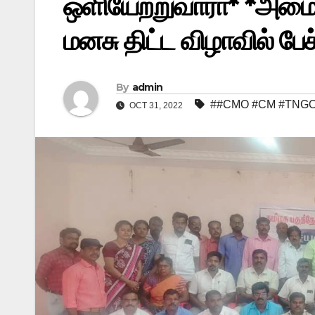
ஒளியேற்றுவாரா* *அமைச்
மனசு திட்ட விழாவில் பேச்
By
admin
##CMO #CM #TNGO
OCT 31, 2022