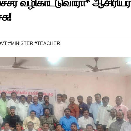
சர் வழிகாட்டுவாரா* ஆசிரியர்
சு!
VT #MINISTER #TEACHER