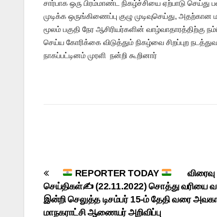
சார்பாக ஒரு பிரம்மாண்ட நிகழ்ச்சியை ஏற்பாடு செய்து 
முடிக்க ஒருங்கிணைப்பு குழு முடிவுசெய்து, அதற்கா
மூலம் பகுதி நேர ஆசிரியர்களின் வாழ்வாதாரத்திற்கு நம
செய்ய கோரிக்கை விடுத்தும் நிகழ்வை சிறப்புற நடத்துவத
நாகப்பட்டினம் முரளி நன்றி கூறினார்
Post
REPORTER TODAY
விரைவு
செய்திகள்✍
(22.11.2022) சொத்து வரியை வட
navigation
இன்றி செலுத்த டிசம்பர் 15-ம் தேதி வரை அவகா
மாநகராட்சி ஆணையர் அறிவிப்பு