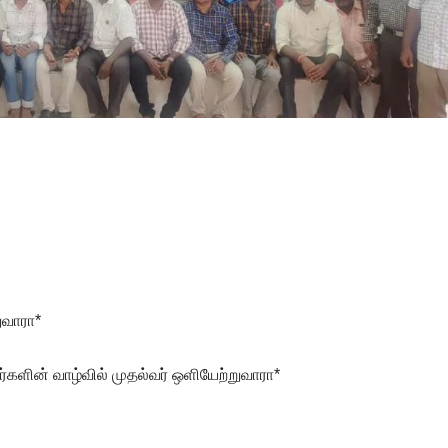
ுவாரா*
யர்களின் வாழ்வில் முதல்வர் ஒளியேற்றுவாரா*