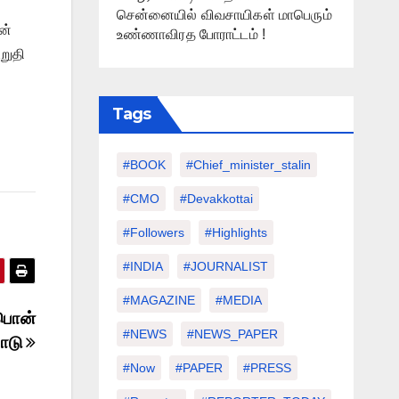
சென்னையில் விவசாயிகள் மாபெரும்
ன்
உண்ணாவிரத போராட்டம் !
றுதி
Tags
#BOOK
#chief_minister_stalin
#CMO
#devakkottai
#followers
#highlights
#INDIA
#JOURNALIST
#MAGAZINE
#MEDIA
்பொன்
#NEWS
#NEWS_PAPER
பாடு
#Now
#PAPER
#PRESS