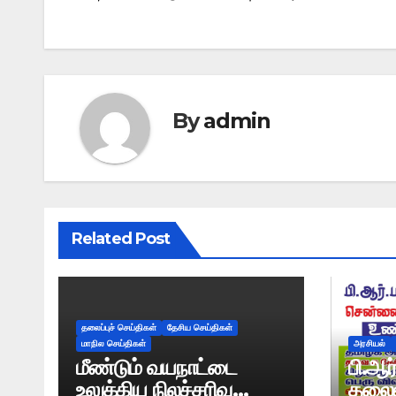
By
admin
Related Post
தலைப்புச் செய்திகள்
தேசிய செய்திகள்
மாநில செய்திகள்
அரசியல்
மீண்டும் வயநாட்டை
பி.ஆர
உலுக்கிய நிலச்சரிவு
தலைம