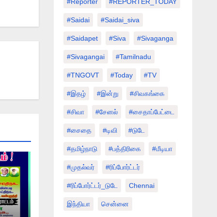
#Reporter
#REPORTER_TODAY
#saidai
#saidai_siva
#saidapet
#Siva
#Sivaganga
#sivagangai
#tamilnadu
#TNGOVT
#today
#TV
#இதழ்
#இன்று
#சிவகங்கை
#சிவா
#சேனல்
#சைதாப்பேட்டை
#சைதை
#டிவி
#டுடே
#தமிழ்நாடு
#பத்திரிகை
#மீடியா
#முதல்வர்
#ரிப்போர்ட்டர்
#ரிப்போர்ட்டர்_டுடே
Chennai
இந்தியா
சென்னை