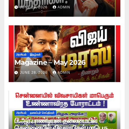
JUNE 28, 2026
ADMIN
அரசியல்
இதழ்கள்
Magazine – May 2026
JUNE 28, 2026
ADMIN
அரசியல்
தலைப்புச் செய்திகள்
பி.ஆர்.பாண்டியன் தலைமையில்
சென்னையில் விவசாயிகள் மாபெரும்