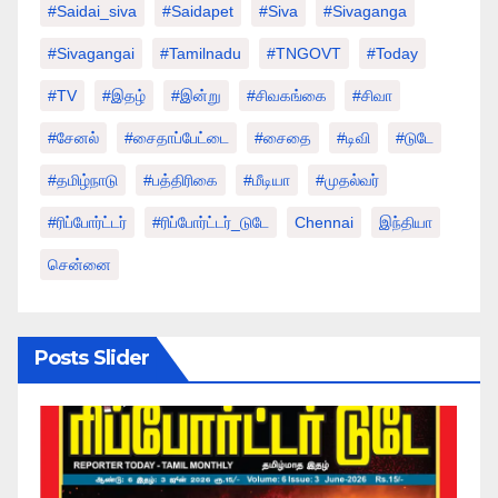
#saidai_siva
#saidapet
#Siva
#Sivaganga
#sivagangai
#tamilnadu
#TNGOVT
#today
#TV
#இதழ்
#இன்று
#சிவகங்கை
#சிவா
#சேனல்
#சைதாப்பேட்டை
#சைதை
#டிவி
#டுடே
#தமிழ்நாடு
#பத்திரிகை
#மீடியா
#முதல்வர்
#ரிப்போர்ட்டர்
#ரிப்போர்ட்டர்_டுடே
Chennai
இந்தியா
சென்னை
Posts Slider