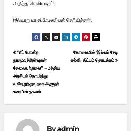
அடுத்து வெளியாகும்.
இவ்வாறு மா.சுப்பிரமணியன் தெரிவித்தார்.
Post
“நீட் போன்ற
கோவையில் ‘இல்லம் தேடி
நுழைவுத்தேர்வுகள்
கல்வி’ திட்டம் தொடக்கம்
navigation
தேவையற்றவை” – மத்திய
அரசிடம் தொடர்ந்து
வலியுறுத்துவதாக ஆளுநர்
உரையில் தகவல்
By
admin