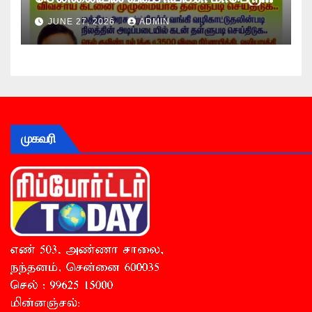
உண்ணாவிரத போராட்டம் !
JUNE 27, 2026
ADMIN
முகவரி