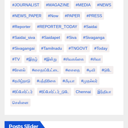
#JOURNALIST
#MAGAZINE
#MEDIA
#NEWS
#NEWS_PAPER
#Now
#PAPER
#PRESS
#Reporter
#REPORTER_TODAY
#saidai
#saidai_siva
#saidapet
#Siva
#Sivaganga
#sivagangai
#tamilnadu
#TNGOVT
#today
#TV
#இதழ்
#இன்று
#சிவகங்கை
#சிவா
#சேனல்
#சைதாப்பேட்டை
#சைதை
#டிவி
#டுடே
#தமிழ்நாடு
#பத்திரிகை
#மீடியா
#முதல்வர்
#ரிப்போர்ட்டர்
#ரிப்போர்ட்டர்_டுடே
Chennai
இந்தியா
சென்னை
Posts Slider