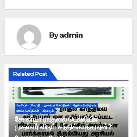
By
admin
Related Post
அரசியல்
செய்தி
தலைப்புச் செய்திகள்
தேசிய செய்திகள்
மாநில செய்திகள்
ஸ்பெஷல்
சோனியா ராகுலை டெல்லியில்
முதல்வர் விஜய் சந்திக்காதது ஏன்?