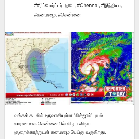
##ரிப்போர்ட்டர்_டுடே
,
#Chennai
,
#இந்தியா
,
#கனமழை
,
#சென்னை
வங்கக் கடலில் உருவாகியுள்ள ‘மிக்ஜாம்’ புயல்
காரணமாக சென்னையில் விடிய விடிய
சூறைக்காற்றுடன் கனமழை பெய்து வருகிறது.