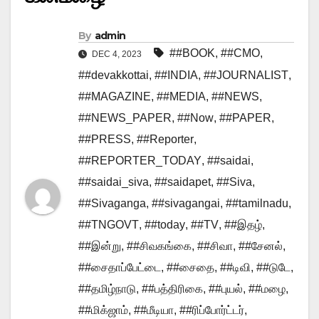
By
admin
##BOOK
,
##CMO
,
DEC 4, 2023
##devakkottai
,
##INDIA
,
##JOURNALIST
,
##MAGAZINE
,
##MEDIA
,
##NEWS
,
##NEWS_PAPER
,
##Now
,
##PAPER
,
##PRESS
,
##Reporter
,
##REPORTER_TODAY
,
##saidai
,
##saidai_siva
,
##saidapet
,
##Siva
,
##Sivaganga
,
##sivagangai
,
##tamilnadu
,
##TNGOVT
,
##today
,
##TV
,
##இதழ்
,
##இன்று
,
##சிவகங்கை
,
##சிவா
,
##சேனல்
,
##சைதாப்பேட்டை
,
##சைதை
,
##டிவி
,
##டுடே
,
##தமிழ்நாடு
,
##பத்திரிகை
,
##புயல்
,
##மழை
,
##மிக்ஜாம்
,
##மீடியா
,
##ரிப்போர்ட்டர்
,