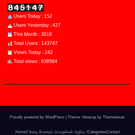
Users Today : 152
Users Yesterday : 427
This Month : 3018
Total Users : 143747
Views Today : 242
Total views : 638584
Proudly powered by WordPress
|
Theme: Newsup by
Themeansar
.
Home
2 கோடி போதைப் பொருள்கள் அழிப்பு !
Categories
Contact