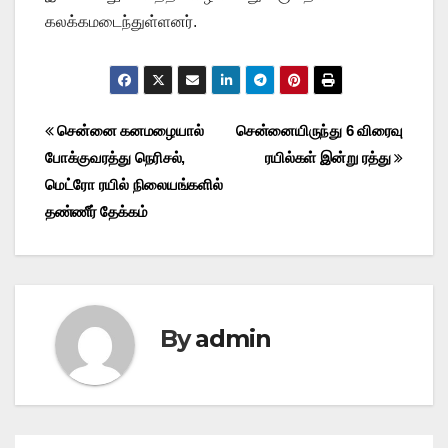
கலக்கமடைந்துள்ளனர்.
Post
சென்னை கனமழையால்
சென்னையிருந்து 6 விரைவு
போக்குவரத்து நெரிசல்,
ரயில்கள் இன்று ரத்து
navigation
மெட்ரோ ரயில் நிலையங்களில்
தண்ணீர் தேக்கம்
By
admin