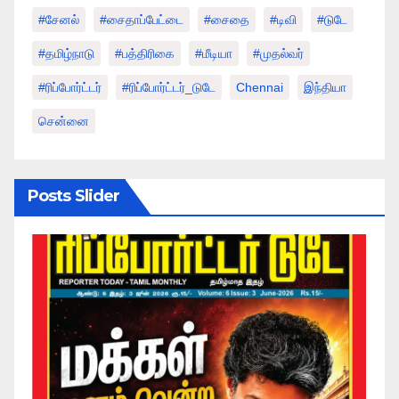
#சேனல்
#சைதாப்பேட்டை
#சைதை
#டிவி
#டுடே
#தமிழ்நாடு
#பத்திரிகை
#மீடியா
#முதல்வர்
#ரிப்போர்ட்டர்
#ரிப்போர்ட்டர்_டுடே
Chennai
இந்தியா
சென்னை
Posts Slider