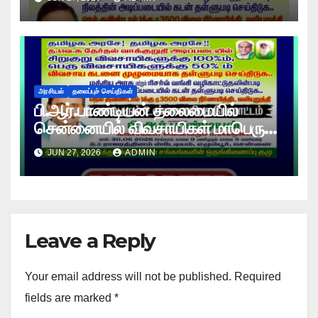
அரசியல்
தலைப்புச் செய்திகள்
பி.ஆர்.பாண்டியன் தலைமையில்
சென்னையில் விவசாயிகள் மாபெரும்
உண்ணாவிரத போராட்டம் !
JUN 27, 2026
ADMIN
Leave a Reply
Your email address will not be published.
Required
fields are marked
*