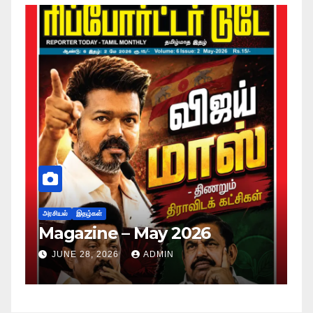
அர
ப
அரசியல்
இதழ்கள்
Magazine – May 2026
ச
ம
JUNE 28, 2026
ADMIN