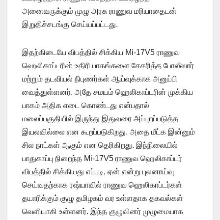
அனைவருக்கும் முழு அரசு ராணுவ மரியாதைடன்
இறுதிச்சடங்கு செய்யப்பட்டது.
இதற்கிடையே விபத்தில் சிக்கிய Mi-17V5 ராணுவ
ஹெலிகாப்டரின் உதிரி பாகங்களை சேகரித்த போலீஸார்
மற்றும் தடவியல் நிபுணர்கள் ஆய்வுக்காக அனுப்பி
வைத்துள்ளனர். அதே சமயம் ஹெலிகாப்டரின் முக்கிய
பாகம் அதிக எடை கொண்டது என்பதால்
மலைப்பகுதியில் இருந்து இதுவரை அப்புறப்படுத்த
இயலவில்லை என கூறப்படுகிறது. அதை மீட்க இன்னும்
சில நாட்கள் ஆகும் என தெரிகிறது. இந்நிலையில்
பாதுகாப்பு நிறைந்த Mi-17V5 ராணுவ ஹெலிகாப்டர்
விபத்தில் சிக்கியது எப்படி, ஏன் என்று புலனாய்வு
செய்வதற்காக ரஷ்யாவில் ராணுவ ஹெலிகாப்டர்கள்
தயாரிக்கும் குழு தமிழகம் வர உள்ளதாக தகவல்கள்
வெளியாகி உள்ளனர். இந்த குழுவினர் முழுமையாக