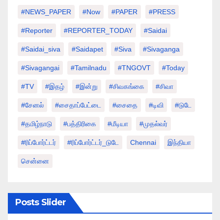
#NEWS_PAPER
#Now
#PAPER
#PRESS
#Reporter
#REPORTER_TODAY
#saidai
#saidai_siva
#saidapet
#Siva
#Sivaganga
#sivagangai
#tamilnadu
#TNGOVT
#today
#TV
#இதழ்
#இன்று
#சிவகங்கை
#சிவா
#சேனல்
#சைதாப்பேட்டை
#சைதை
#டிவி
#டுடே
#தமிழ்நாடு
#பத்திரிகை
#மீடியா
#முதல்வர்
#ரிப்போர்ட்டர்
#ரிப்போர்ட்டர்_டுடே
Chennai
இந்தியா
சென்னை
Posts Slider