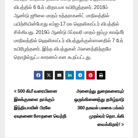
விபத்தில் 6 பேர் பரிதாபமா உயிரிழந்தனர். 2018ம்
ஆண்டு ஜூலை மாதம் உத்தராகண்ட் மாநிலத்தில்
பயிற்சியின்போது எம்ஐ-17 ரக ஹெலிகாப்டர் விபத்தில்
சிக்கியது. 2019ம் ஆண்டு பிப்ரவரி மாதம் ஜம்மு காஷ்மீர்
மாநிலத்தில் ஹெலிகாப்டர் விபத்துக்குள்ளானதில் 7 பேர்
உயிரிழந்தனர். இந்த விபத்துகள் அனைத்திற்குமே
தொழில்நுட்ப காரணம் என கூறப்பட்டது.
Post
500 கிமீ வரையிலான
அனைத்து துறைகளையும்
இலக்குகளை தாக்கும்
ஒருங்கிணைத்து தமிழ்நாடு
navigation
இந்தியாவின் பிரலே
360 தகவல் பலகை பக்கம்
ஏவுகணை சோதனை வெற்றி
முதல்வர் தொடங்கி
வைக்கிறார்!