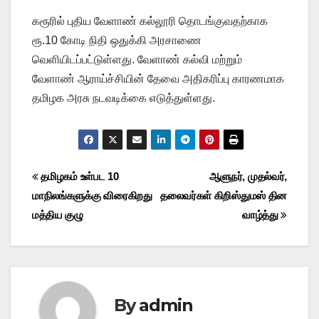
கரூரில் புதிய வேளாண் கல்லூரி தொடங்குவதற்காக
ரூ.10 கோடி நிதி ஒதுக்கி அரசாணை
வெளியிடப்பட்டுள்ளது. வேளாண் கல்வி மற்றும்
வேளாண் ஆராய்ச்சியின் தேவை அதிகரிப்பு காரணமாக
தமிழக அரசு நடவடிக்கை எடுத்துள்ளது.
Post
தமிழகம் உள்பட 10
ஆளுநர், முதல்வர்,
மாநிலங்களுக்கு விரைகிறது
தலைவர்கள் கிறிஸ்துமஸ் தின
navigation
மத்திய குழு
வாழ்த்து
By
admin