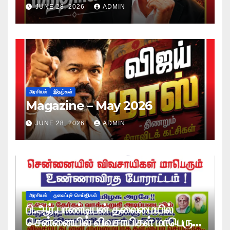
JUNE 28, 2026
ADMIN
அரசியல்
இதழ்கள்
Magazine – May 2026
JUNE 28, 2026
ADMIN
அரசியல்
தலைப்புச் செய்திகள்
பி.ஆர்.பாண்டியன் தலைமையில்
சென்னையில் விவசாயிகள் மாபெரும்