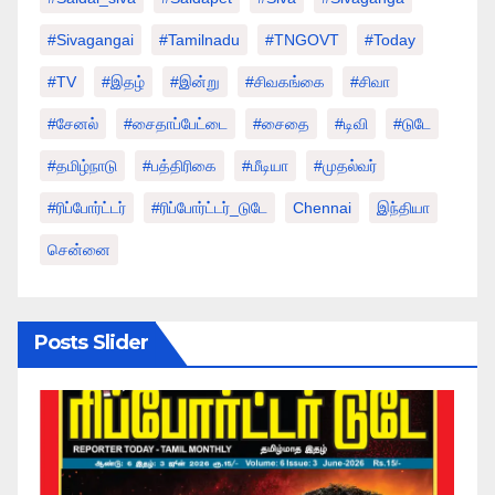
#sivagangai
#tamilnadu
#TNGOVT
#today
#TV
#இதழ்
#இன்று
#சிவகங்கை
#சிவா
#சேனல்
#சைதாப்பேட்டை
#சைதை
#டிவி
#டுடே
#தமிழ்நாடு
#பத்திரிகை
#மீடியா
#முதல்வர்
#ரிப்போர்ட்டர்
#ரிப்போர்ட்டர்_டுடே
Chennai
இந்தியா
சென்னை
Posts Slider