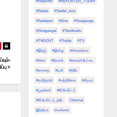
#Reporter
#REPORTER_TODAY
#saidai
#saidai_siva
#saidapet
#Siva
#Sivaganga
#sivagangai
#tamilnadu
#TNGOVT
#today
#TV
#இதழ்
#இன்று
#சிவகங்கை
யும்-
#சிவா
#சேனல்
#சைதாப்பேட்டை
ப்பு
#சைதை
#டிவி
#டுடே
#தமிழ்நாடு
#பத்திரிகை
#மீடியா
#முதல்வர்
#ரிப்போர்ட்டர்
#ரிப்போர்ட்டர்_டுடே
Chennai
இந்தியா
சென்னை