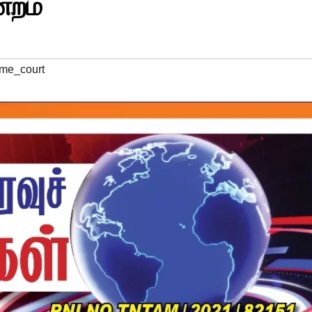
்றம்
me_court