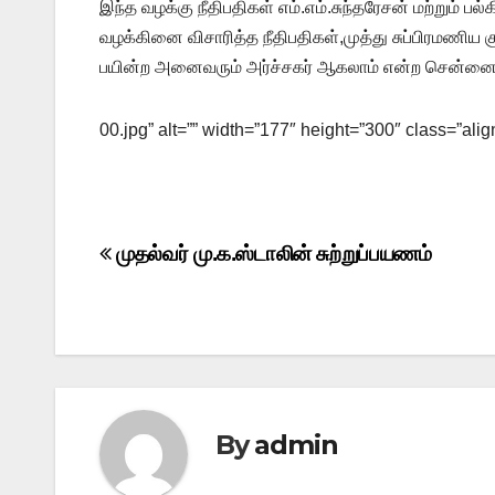
இந்த வழக்கு நீதிபதிகள் எம்.எம்.சுந்தரேசன் மற்றும் 
வழக்கினை விசாரித்த நீதிபதிகள்,முத்து சுப்பிரமணிய
பயின்ற அனைவரும் அர்ச்சகர் ஆகலாம் என்ற சென்னை உயர்ந
00.jpg” alt=”” width=”177″ height=”300″ class=”a
Post
முதல்வர் மு.க.ஸ்டாலின் சுற்றுப்பயணம்
navigation
By
admin