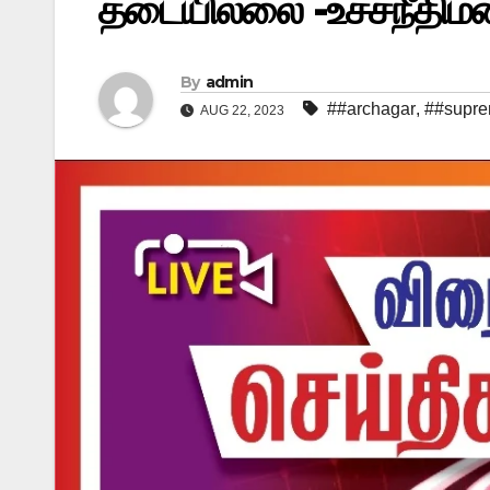
தடையில்லை -உச்சநீதிமன
By
admin
##archagar
,
##supre
AUG 22, 2023