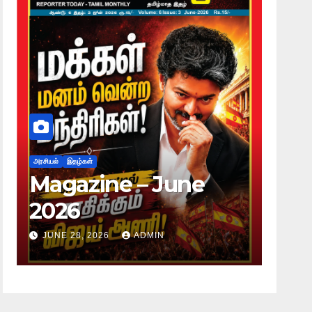
அரசியல்
இதழ்கள்
அரசியல்
Magazine – June
Mag
2026
20
JUNE 28, 2026
ADMIN
JUNE