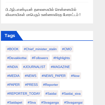
பி.ஆர்.பாண்டியன் தலைமையில் சென்னையில்
விவசாயிகள் மாபெரும் உண்ணாவிரத போராட்டம் !
Tags
#BOOK
#chief_minister_stalin
#CMO
#devakkottai
#followers
#highlights
#INDIA
#JOURNALIST
#MAGAZINE
#MEDIA
#NEWS
#NEWS_PAPER
#Now
#PAPER
#PRESS
#Reporter
#REPORTER_TODAY
#saidai
#saidai_siva
#saidapet
#Siva
#Sivaganga
#sivagangai