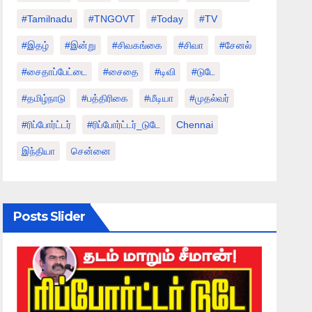
#tamilnadu
#TNGOVT
#today
#TV
#இதழ்
#இன்று
#சிவகங்கை
#சிவா
#சேனல்
#சைதாப்பேட்டை
#சைதை
#டிவி
#டுடே
#தமிழ்நாடு
#பத்திரிகை
#மீடியா
#முதல்வர்
#ரிப்போர்ட்டர்
#ரிப்போர்ட்டர்_டுடே
Chennai
இந்தியா
சென்னை
Posts Slider