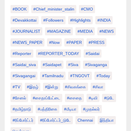
#BOOK
#chief_minister_stalin
#CMO
#devakkottai
#followers
#highlights
#INDIA
#JOURNALIST
#MAGAZINE
#MEDIA
#NEWS
#NEWS_PAPER
#Now
#PAPER
#PRESS
#Reporter
#REPORTER_TODAY
#saidai
#saidai_siva
#saidapet
#Siva
#Sivaganga
#sivagangai
#tamilnadu
#TNGOVT
#today
#TV
#இதழ்
#இன்று
#சிவகங்கை
#சிவா
#சேனல்
#சைதாப்பேட்டை
#சைதை
#டிவி
#டுடே
#தமிழ்நாடு
#பத்திரிகை
#மீடியா
#முதல்வர்
#ரிப்போர்ட்டர்
#ரிப்போர்ட்டர்_டுடே
Chennai
இந்தியா