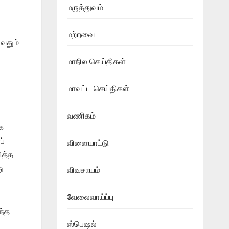
மருத்துவம்
மற்றவை
ுவதும்
மாநில செய்திகள்
மாவட்ட செய்திகள்
வணிகம்
க
ப்
விளையாட்டு
ித்த
ு
விவசாயம்
வேலைவாய்ப்பு
ந்த
ஸ்பெஷல்