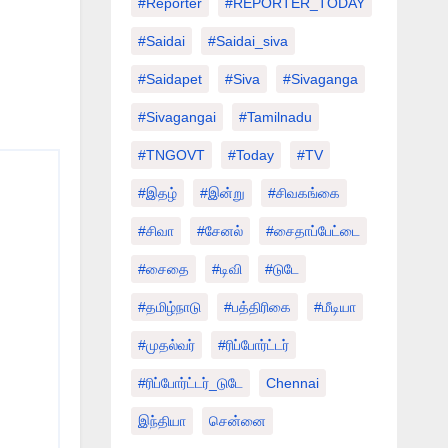
#Reporter
#REPORTER_TODAY
#saidai
#saidai_siva
#saidapet
#Siva
#Sivaganga
#sivagangai
#tamilnadu
#TNGOVT
#today
#TV
#இதழ்
#இன்று
#சிவகங்கை
#சிவா
#சேனல்
#சைதாப்பேட்டை
#சைதை
#டிவி
#டுடே
#தமிழ்நாடு
#பத்திரிகை
#மீடியா
#முதல்வர்
#ரிப்போர்ட்டர்
#ரிப்போர்ட்டர்_டுடே
Chennai
இந்தியா
சென்னை