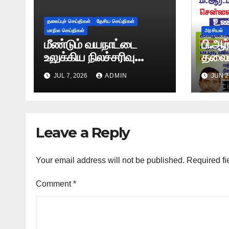
தலைப்புச் செய்திகள்
தேசிய செய்திகள்
மாநில செய்திகள்
அரசியல்
மீண்டும் வயநாட்டை
பி.ஆர
உலுக்கிய நிலச்சரிவு
தலைம
-அதிர்ச்சியூட்டும்
சென்
JUL 7, 2026
ADMIN
JUN 2
காட்சிகள்!
விவசா
உண்ண
Leave a Reply
Your email address will not be published.
Required fi
Comment
*