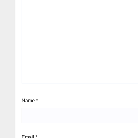
Name
*
தலைப்புச் செய்திகள்
தேசிய செய
மாநில செய்திகள்
மீண்டும்
வயநாட்டை
Email
*