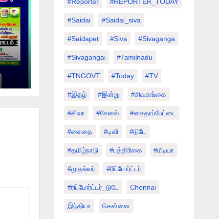
#Reporter
#REPORTER_TODAY
#saidai
#saidai_siva
#saidapet
#Siva
#Sivaganga
#sivagangai
#tamilnadu
்
#TNGOVT
#today
#TV
ம் !
#இதழ்
#இன்று
#சிவகங்கை
#சிவா
#சேனல்
#சைதாப்பேட்டை
#சைதை
#டிவி
#டுடே
#தமிழ்நாடு
#பத்திரிகை
#மீடியா
#முதல்வர்
#ரிப்போர்ட்டர்
#ரிப்போர்ட்டர்_டுடே
Chennai
இந்தியா
சென்னை