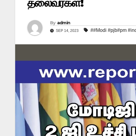
தலைவர்கள்!
By
admin
##Modi #pjb#pm #ind
SEP 14, 2023