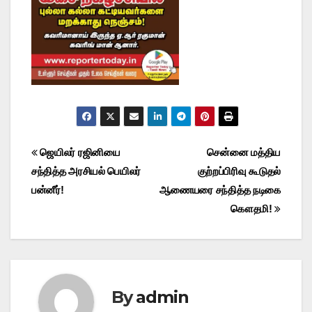
Post
ஜெயிலர் ரஜினியை
சென்னை மத்திய
சந்தித்த அரசியல் பெயிலர்
குற்றப்பிரிவு கூடுதல்
navigation
பன்னீர்!
ஆணையரை சந்தித்த நடிகை
கௌதமி!
By
admin