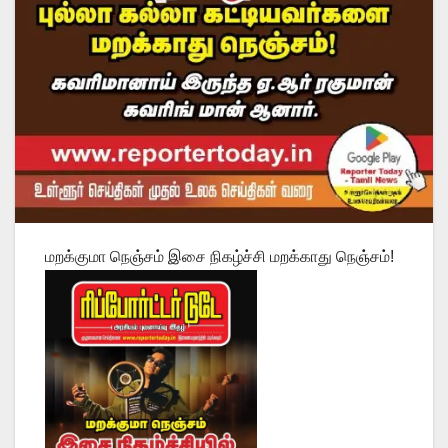
மறக்குமா நெஞ்சம் இசை நிகழ்ச்சி மறக்காது நெஞ்சம்!