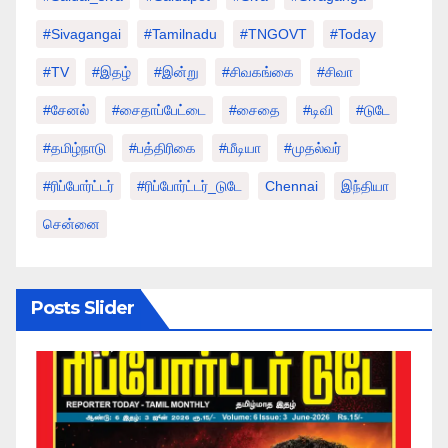
#sivagangai
#tamilnadu
#TNGOVT
#today
#TV
#இதழ்
#இன்று
#சிவகங்கை
#சிவா
#சேனல்
#சைதாப்பேட்டை
#சைதை
#டிவி
#டுடே
#தமிழ்நாடு
#பத்திரிகை
#மீடியா
#முதல்வர்
#ரிப்போர்ட்டர்
#ரிப்போர்ட்டர்_டுடே
Chennai
இந்தியா
சென்னை
Posts Slider