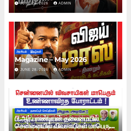
JUNE 28, 2026
ADMIN
அரசியல்
இதழ்கள்
Magazine – May 2026
JUNE 28, 2026
ADMIN
அரசியல்
தலைப்புச் செய்திகள்
பி.ஆர்.பாண்டியன் தலைமையில்
சென்னையில் விவசாயிகள் மாபெரும்