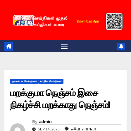
Skip
to
content
தலைப்புச் செய்திகள்
மாநில செய்திகள்
மறக்குமா நெஞ்சம் இசை
நிகழ்ச்சி மறக்காது நெஞ்சம்!
By
admin
##arrahman
,
SEP 14, 2023