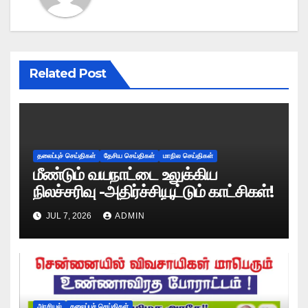
Related Post
தலைப்புச் செய்திகள்
தேசிய செய்திகள்
மாநில செய்திகள்
மீண்டும் வயநாட்டை உலுக்கிய
நிலச்சரிவு -அதிர்ச்சியூட்டும் காட்சிகள்!
JUL 7, 2026
ADMIN
அரசியல்
தலைப்புச் செய்திகள்