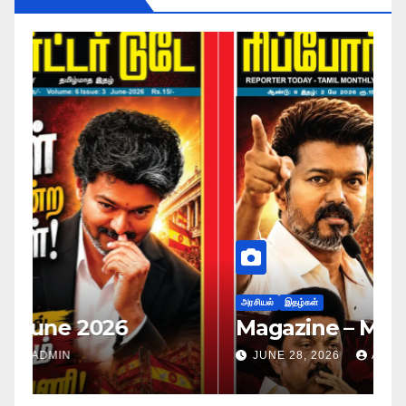
அர
ப
அரசியல்
இதழ்கள்
Magazine – May 2026
ச
ம
JUNE 28, 2026
ADMIN