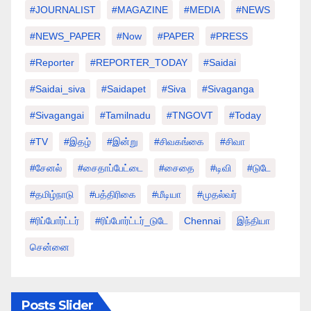
#JOURNALIST
#MAGAZINE
#MEDIA
#NEWS
#NEWS_PAPER
#Now
#PAPER
#PRESS
#Reporter
#REPORTER_TODAY
#saidai
#saidai_siva
#saidapet
#Siva
#Sivaganga
#sivagangai
#tamilnadu
#TNGOVT
#today
#TV
#இதழ்
#இன்று
#சிவகங்கை
#சிவா
#சேனல்
#சைதாப்பேட்டை
#சைதை
#டிவி
#டுடே
#தமிழ்நாடு
#பத்திரிகை
#மீடியா
#முதல்வர்
#ரிப்போர்ட்டர்
#ரிப்போர்ட்டர்_டுடே
Chennai
இந்தியா
சென்னை
Posts Slider