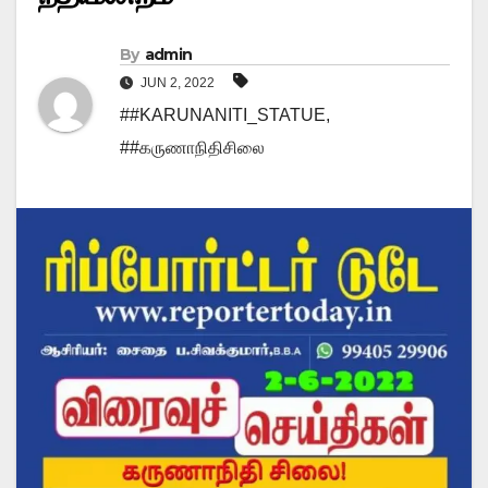
By
admin
JUN 2, 2022
##KARUNANITI_STATUE
,
##கருணாநிதிசிலை