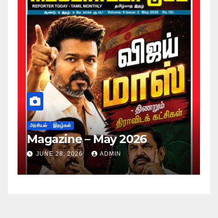
அர
ப
அரசியல்
இதழ்கள்
Magazine – May 2026
ச
ம
JUNE 28, 2026
ADMIN