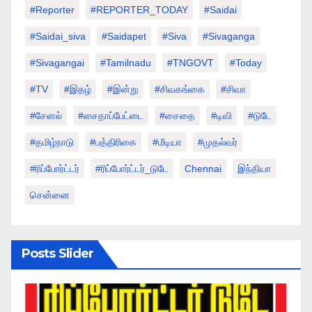
#Reporter
#REPORTER_TODAY
#saidai
#saidai_siva
#saidapet
#Siva
#Sivaganga
#sivagangai
#tamilnadu
#TNGOVT
#today
#TV
#இதழ்
#இன்று
#சிவகங்கை
#சிவா
#சேனல்
#சைதாப்பேட்டை
#சைதை
#டிவி
#டுடே
#தமிழ்நாடு
#பத்திரிகை
#மீடியா
#முதல்வர்
#ரிப்போர்ட்டர்
#ரிப்போர்ட்டர்_டுடே
Chennai
இந்தியா
சென்னை
Posts Slider