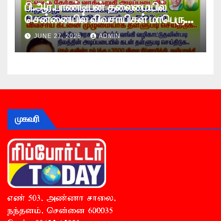
பி.ஆர்.பாண்டியன் தலைமையில்
சென்னையில் விவசாயிகள் மாபெரும்
உண்ணாவிரத போராட்டம் !
JUNE 27, 2026
ADMIN
முகவரி