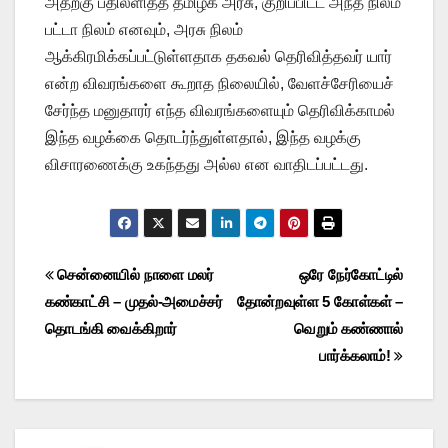
அதற்கு பதிலளித்த தமிழக அரசு, குறிப்பிட்ட அந்த நிலம்
பட்டா நிலம் எனவும், அரசு நிலம்
ஆக்கிரமிக்கப்பட்டுள்ளதாக தகவல் தெரிவித்தவர் யார்
என்ற விவரங்களை கூறாத நிலையில், வேளச்சேரியைச்
சேர்ந்த மனுதாரர் எந்த விவரங்களையும் தெரிவிக்காமல்
இந்த வழக்கை தொடர்ந்துள்ளதால், இந்த வழக்கு
விசாரணைக்கு உகந்தது அல்ல என வாதிடப்பட்டது.
Post
சென்னையில் நாளை மலர்
ஒரே நேர்கோட்டில்
கண்காட்சி – முதல்-அமைச்சர்
தோன்றவுள்ள 5 கோள்கள் –
navigation
தொடங்கி வைக்கிறார்
வெறும் கண்ணால்
பார்க்கலாம்!