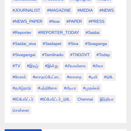
#JOURNALIST
#MAGAZINE
#MEDIA
#NEWS
#NEWS_PAPER
#Now
#PAPER
#PRESS
#Reporter
#REPORTER_TODAY
#saidai
#saidai_siva
#saidapet
#Siva
#Sivaganga
#sivagangai
#tamilnadu
#TNGOVT
#today
#TV
#இதழ்
#இன்று
#சிவகங்கை
#சிவா
#சேனல்
#சைதாப்பேட்டை
#சைதை
#டிவி
#டுடே
#தமிழ்நாடு
#பத்திரிகை
#மீடியா
#முதல்வர்
#ரிப்போர்ட்டர்
#ரிப்போர்ட்டர்_டுடே
Chennai
இந்தியா
சென்னை