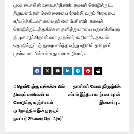
மு.க.ஸ்டாலின் உரையாற்றினார். தகவல் தொழில்நுட்ப
நிறுவனங்கள் சென்னையை நோக்கி வரும் நிலையை
ஏற்படுத்தியவர் கலைஞர் என பேசினார். தகவல்
தொழில்நுட்பத்துக்கென தனித்துறையை உருவாக்கியது
திமுக ஆட்சிதான் என முதல்வர் கூறினார். தகவல்
தொழில்நுட்பத் துறை சார்ந்த ஏற்றுமதியில் தமிழகம்
முன்னணியில் உள்ளது என கூறினார்.
Post
தென்மேற்கு வங்கக்கடலில்
ஐஎன்எஸ் வேலா நீர்மூழ்கிக்
நிலவும் வளிமண்டல
கப்பல் இந்திய கடற்படையுடன்
navigation
மேலடுக்கு சுழற்சியால்
இணைப்பு
தமிழகத்தில் இன்று முதல்
நவம்பர் 29 வரை ரெட் அலர்ட்