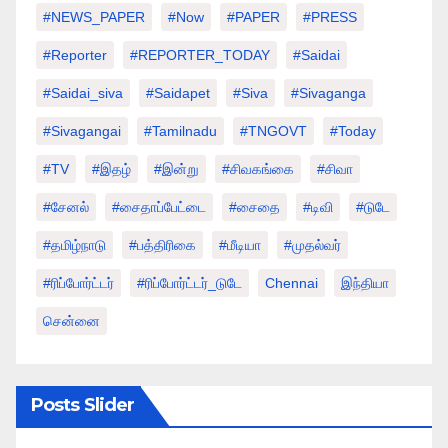
#NEWS_PAPER
#Now
#PAPER
#PRESS
#Reporter
#REPORTER_TODAY
#saidai
#saidai_siva
#saidapet
#Siva
#Sivaganga
#sivagangai
#tamilnadu
#TNGOVT
#today
#TV
#இதழ்
#இன்று
#சிவகங்கை
#சிவா
#சேனல்
#சைதாப்பேட்டை
#சைதை
#டிவி
#டுடே
#தமிழ்நாடு
#பத்திரிகை
#மீடியா
#முதல்வர்
#ரிப்போர்ட்டர்
#ரிப்போர்ட்டர்_டுடே
Chennai
இந்தியா
சென்னை
Posts Slider