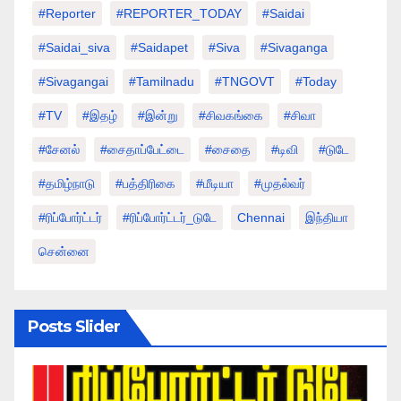
#Reporter
#REPORTER_TODAY
#saidai
#saidai_siva
#saidapet
#Siva
#Sivaganga
#sivagangai
#tamilnadu
#TNGOVT
#today
#TV
#இதழ்
#இன்று
#சிவகங்கை
#சிவா
#சேனல்
#சைதாப்பேட்டை
#சைதை
#டிவி
#டுடே
#தமிழ்நாடு
#பத்திரிகை
#மீடியா
#முதல்வர்
#ரிப்போர்ட்டர்
#ரிப்போர்ட்டர்_டுடே
Chennai
இந்தியா
சென்னை
Posts Slider