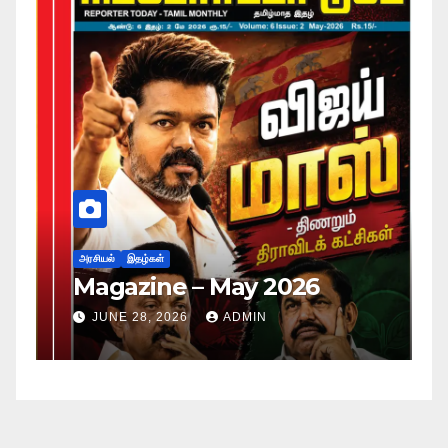
அர
ப
அரசியல்
இதழ்கள்
Magazine – May 2026
ச
ம
JUNE 28, 2026
ADMIN