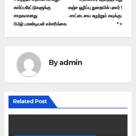
Post
கார்ப்பரேட்டுகளுக்கு
லஞ்ச ஒழிப்பு துறையில் புகார் !
navigation
சாதகமானது
-சாட்டையை சுழற்றும் சவுக்கு-
பிஆர்.பாண்டியன் எச்சரிக்கை
*
By
admin
Related Post