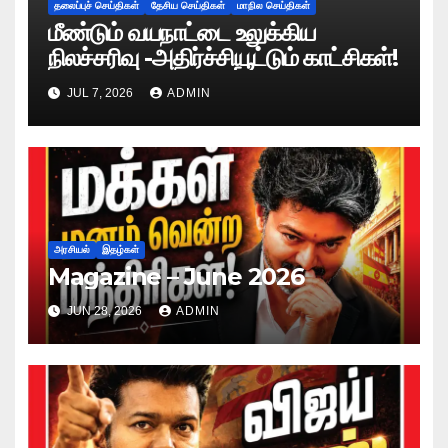
தலைப்புச் செய்திகள்
தேசிய செய்திகள்
மாநில செய்திகள்
மீண்டும் வயநாட்டை உலுக்கிய
நிலச்சரிவு -அதிர்ச்சியூட்டும் காட்சிகள்!
JUL 7, 2026
ADMIN
அரசியல்
இதழ்கள்
Magazine – June 2026
JUN 28, 2026
ADMIN