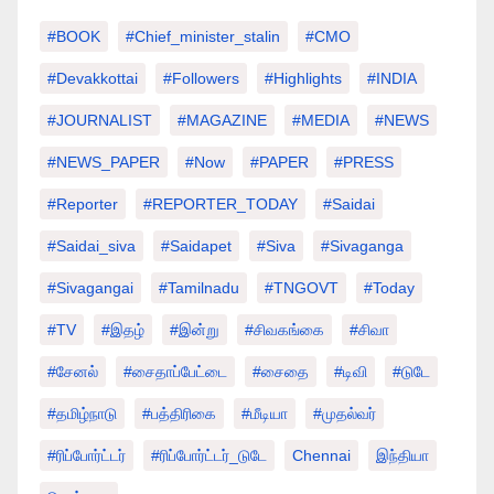
#BOOK
#chief_minister_stalin
#CMO
#devakkottai
#followers
#highlights
#INDIA
#JOURNALIST
#MAGAZINE
#MEDIA
#NEWS
#NEWS_PAPER
#Now
#PAPER
#PRESS
#Reporter
#REPORTER_TODAY
#saidai
#saidai_siva
#saidapet
#Siva
#Sivaganga
#sivagangai
#tamilnadu
#TNGOVT
#today
#TV
#இதழ்
#இன்று
#சிவகங்கை
#சிவா
#சேனல்
#சைதாப்பேட்டை
#சைதை
#டிவி
#டுடே
#தமிழ்நாடு
#பத்திரிகை
#மீடியா
#முதல்வர்
#ரிப்போர்ட்டர்
#ரிப்போர்ட்டர்_டுடே
Chennai
இந்தியா