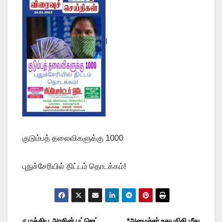
l
குடும்பத் தலைவிகளுக்கு 1000
புதுச்சேரியில் திட்டம் தொடக்கம்!
மத்திய அரசின் பட்ஜெட்
*அமைச்சர் உதயநிதி மீது