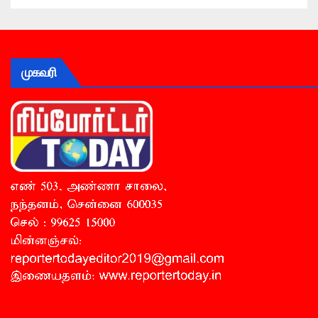
முகவரி