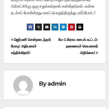
அக்கட்சிக்கு ஒரு சறுக்கல்தான் என்கிறார்கள். என்ன
நடக்கப் போகின்றது எனப் பொறுத்திருந்து பார்ப்போம்..!
Post
ஜெர்மனி சென்றடைந்தார்
மே-1 கிராம சபைக் கூட்டம்:
மோடி! அதிபரைச்
தலைமைச் செயலாளர்
navigation
சந்திக்கிறார்!
அறிக்கை!
By
admin