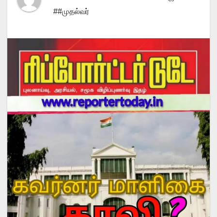
##முதல்வர்