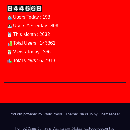
Users Today : 193
Users Yesterday : 808
This Month : 2632
Total Users : 143361
Views Today : 366
Total views : 637913
Proudly powered by WordPress
|
Theme: Newsup by
Themeansar
.
Home
2 கோடி போதைப் பொருள்கள் அழிப்பு !
Categories
Contact