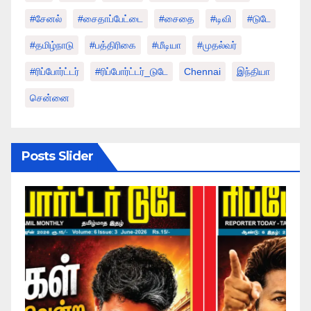
#சேனல்
#சைதாப்பேட்டை
#சைதை
#டிவி
#டுடே
#தமிழ்நாடு
#பத்திரிகை
#மீடியா
#முதல்வர்
#ரிப்போர்ட்டர்
#ரிப்போர்ட்டர்_டுடே
Chennai
இந்தியா
சென்னை
Posts Slider