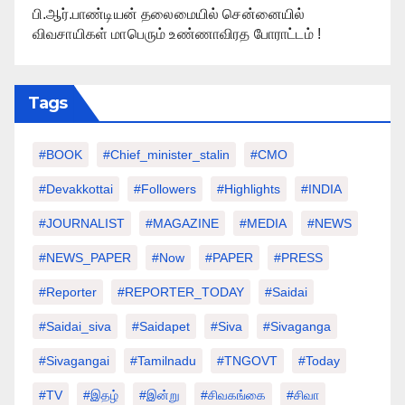
பி.ஆர்.பாண்டியன் தலைமையில் சென்னையில்
விவசாயிகள் மாபெரும் உண்ணாவிரத போராட்டம் !
Tags
#BOOK
#chief_minister_stalin
#CMO
#devakkottai
#followers
#highlights
#INDIA
#JOURNALIST
#MAGAZINE
#MEDIA
#NEWS
#NEWS_PAPER
#Now
#PAPER
#PRESS
#Reporter
#REPORTER_TODAY
#saidai
#saidai_siva
#saidapet
#Siva
#Sivaganga
#sivagangai
#tamilnadu
#TNGOVT
#today
#TV
#இதழ்
#இன்று
#சிவகங்கை
#சிவா