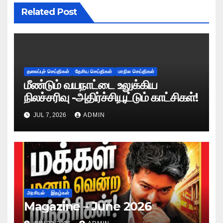
Related Post
தலைப்புச் செய்திகள்
தேசிய செய்திகள்
மாநில செய்திகள்
மீண்டும் வயநாட்டை உலுக்கிய
நிலச்சரிவு -அதிர்ச்சியூட்டும் காட்சிகள்!
JUL 7, 2026
ADMIN
அரசியல்
இதழ்கள்
Magazine – June 2026