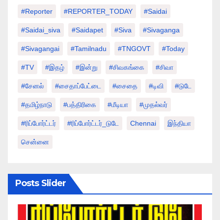
#Reporter
#REPORTER_TODAY
#saidai
#saidai_siva
#saidapet
#Siva
#Sivaganga
#sivagangai
#tamilnadu
#TNGOVT
#today
#TV
#இதழ்
#இன்று
#சிவகங்கை
#சிவா
#சேனல்
#சைதாப்பேட்டை
#சைதை
#டிவி
#டுடே
#தமிழ்நாடு
#பத்திரிகை
#மீடியா
#முதல்வர்
#ரிப்போர்ட்டர்
#ரிப்போர்ட்டர்_டுடே
Chennai
இந்தியா
சென்னை
Posts Slider