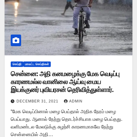
செய்தி
மாவட்ட செய்திகள்
சென்னை: அதி கனமழைக்கு மேக வெடிப்பு
காரணமல்ல வானிலை ஆய்வு மைய
இயக்குனர் புவியரசன் தெரிவித்துள்ளார்.
DECEMBER 31, 2021
ADMIN
“மேக வெடிப்பினால் மழை பெய்தால் அதிக நேரம் மழை
பெய்யாது. ஆனால் நேற்று தொடர்ச்சியாக மழை பெய்தது.
வளிமண்டல மேலடுக்கு சுழற்சி காரணமாகவே நேற்று
சென்னையில் அதி…