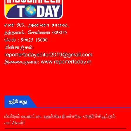
தற்போது
மீண்டும் வயநாட்டை உலுக்கிய நிலச்சரிவு -அதிர்ச்சியூட்டும்
காட்சிகள்!