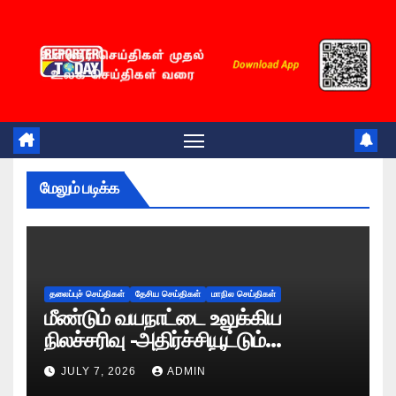
Skip
to
content
மேலும் படிக்க
தலைப்புச் செய்திகள்
தேசிய செய்திகள்
மாநில செய்திகள்
மீண்டும் வயநாட்டை உலுக்கிய
நிலச்சரிவு -அதிர்ச்சியூட்டும்
காட்சிகள்!
JULY 7, 2026
ADMIN