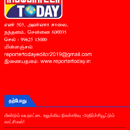
தற்போது
மீண்டும் வயநாட்டை உலுக்கிய நிலச்சரிவு -அதிர்ச்சியூட்டும்
காட்சிகள்!