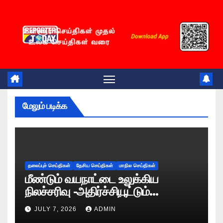
Skip
to
content
மேலும் படிக்க
தலைப்புச் செய்திகள்
தேசிய செய்திகள்
மாநில செய்திகள்
மீண்டும் வயநாட்டை உலுக்கிய
நிலச்சரிவு -அதிர்ச்சியூட்டும்
காட்சிகள்!
JULY 7, 2026
ADMIN