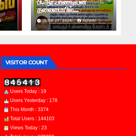
பி.ஆர்.பாண்டியன்
தலைமையில்
சென்னையில்
N
JUNE 27, 2026
ADMIN
விவசாயிகள் மாபெரும்
உண்ணாவிரத போராட்டம் !
VISITOR COUNT
Users Today : 19
Users Yesterday : 178
This Month : 3374
Total Users : 144103
Views Today : 23