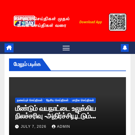
Skip
to
content
மேலும் படிக்க
தலைப்புச் செய்திகள்
தேசிய செய்திகள்
மாநில செய்திகள்
மீண்டும் வயநாட்டை உலுக்கிய
நிலச்சரிவு -அதிர்ச்சியூட்டும்
காட்சிகள்!
JULY 7, 2026
ADMIN