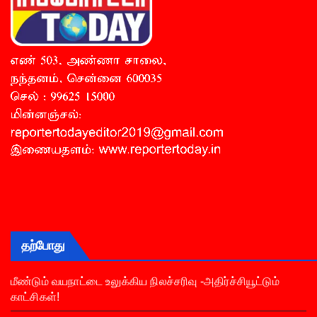
தற்போது
மீண்டும் வயநாட்டை உலுக்கிய நிலச்சரிவு -அதிர்ச்சியூட்டும்
காட்சிகள்!