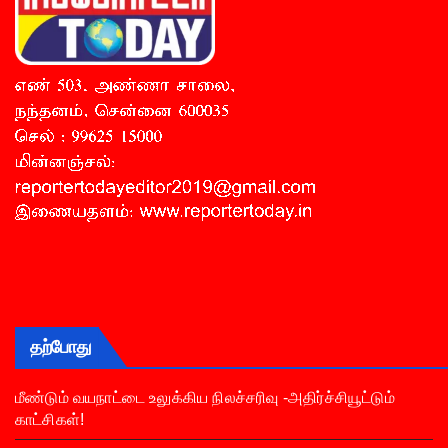
தற்போது
மீண்டும் வயநாட்டை உலுக்கிய நிலச்சரிவு -அதிர்ச்சியூட்டும்
காட்சிகள்!