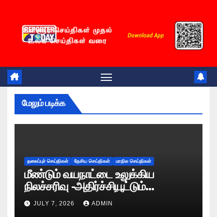
Skip
to
content
மேலும் படிக்க
தலைப்புச் செய்திகள்
தேசிய செய்திகள்
மாநில செய்திகள்
மீண்டும் வயநாட்டை உலுக்கிய
நிலச்சரிவு -அதிர்ச்சியூட்டும்
காட்சிகள்!
JULY 7, 2026
ADMIN