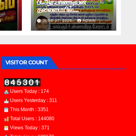
பி.ஆர்.பாண்டியன்
தலைமையில்
சென்னையில்
N
JUNE 27, 2026
ADMIN
விவசாயிகள் மாபெரும்
உண்ணாவிரத போராட்டம் !
VISITOR COUNT
Users Today : 174
Users Yesterday : 311
This Month : 3351
Total Users : 144080
Views Today : 371