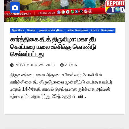
ஆன்மிகம்
செய்தி
தலைப்புச் செய்திகள்
மாநில செய்திகள்
மாவட்ட செய்திகள்
கார்த்திகை தீபத் திருவிழா: மகா தீப
கொப்பரை மலை உச்சிக்கு கொண்டு
செல்லப்பட்டது
NOVEMBER 25, 2023
ADMIN
திருவண்ணாமலை அருணாசலேஸ்வரர் கோவிலில்
கார்த்திகை தீப திருவிழாவை முன்னிட்டு கடந்த நவம்பர்
மாதம் 14-ந்தேதி காவல் தெய்வமான துர்க்கை அம்மன்
உற்சவமும், தொடர்ந்து 25-ந் தேதி பிடாரி…