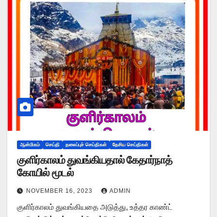
ஆன்மிகம்
செய்தி
தலைப்புச் செய்திகள்
தேசிய செய்திகள்
குளிர்காலம் துவங்கியதால் கேதார்நாத்
கோயில் மூடல்
NOVEMBER 16, 2023
ADMIN
குளிர்காலம் துவங்கியதை அடுத்து, உத்தர காண்ட்