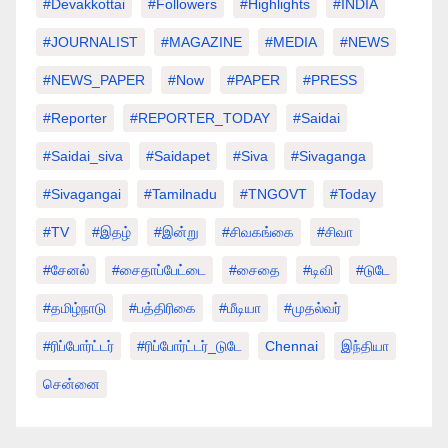
#devakkottai
#followers
#highlights
#INDIA
#JOURNALIST
#MAGAZINE
#MEDIA
#NEWS
#NEWS_PAPER
#Now
#PAPER
#PRESS
#Reporter
#REPORTER_TODAY
#saidai
#saidai_siva
#saidapet
#Siva
#Sivaganga
#sivagangai
#tamilnadu
#TNGOVT
#today
#TV
#இதழ்
#இன்று
#சிவகங்கை
#சிவா
#சேனல்
#சைதாப்பேட்டை
#சைதை
#டிவி
#டுடே
#தமிழ்நாடு
#பத்திரிகை
#மீடியா
#முதல்வர்
#ரிப்போர்ட்டர்
#ரிப்போர்ட்டர்_டுடே
Chennai
இந்தியா
சென்னை