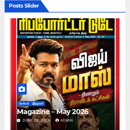
Posts Slider
அர
ப
அரசியல்
இதழ்கள்
Magazine – May 2026
ச
ம
JUNE 28, 2026
ADMIN