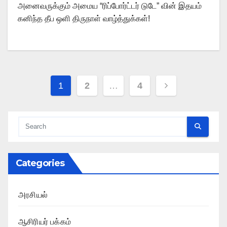
அனைவருக்கும் அமைய “ரிப்போர்ட்டர் டுடே” வின் இதயம்
கனிந்த தீப ஒளி திருநாள் வாழ்த்துக்கள்!
Posts
1
2
…
4
pagination
Categories
அரசியல்
ஆசிரியர் பக்கம்