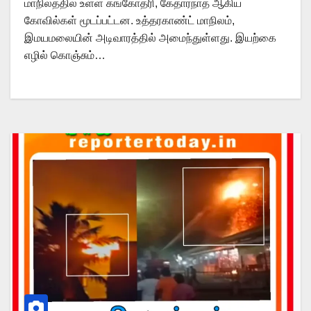
மாநிலத்தில் உள்ள கங்கோத்ரி, கேதார்நாத் ஆகிய
கோவில்கள் மூடப்பட்டன. உத்தரகாண்ட் மாநிலம்,
இமயமலையின் அடிவாரத்தில் அமைந்துள்ளது. இயற்கை
எழில் கொஞ்சும்…