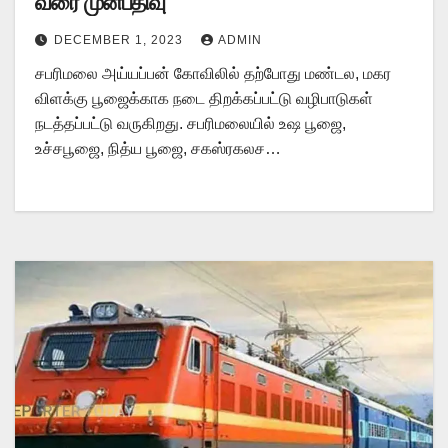
வரை முன்பதிவு
DECEMBER 1, 2023
ADMIN
சபரிமலை அய்யப்பன் கோவிலில் தற்போது மண்டல, மகர
விளக்கு பூஜைக்காக நடை திறக்கப்பட்டு வழிபாடுகள்
நடத்தப்பட்டு வருகிறது. சபரிமலையில் உஷ பூஜை,
உச்சபூஜை, நித்ய பூஜை, சகஸ்ரகலச…