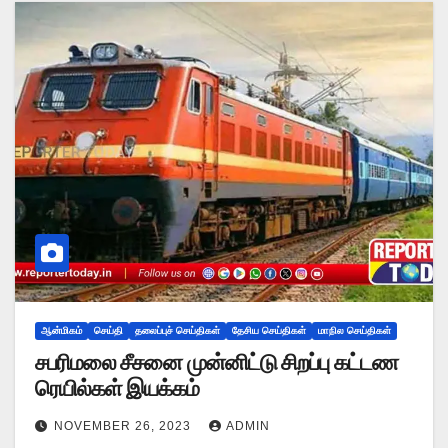
ஆன்மிகம்
செய்தி
தலைப்புச் செய்திகள்
தேசிய செய்திகள்
மாநில செய்திகள்
சபரிமலை சீசனை முன்னிட்டு சிறப்பு கட்டண
ரெயில்கள் இயக்கம்
NOVEMBER 26, 2023
ADMIN