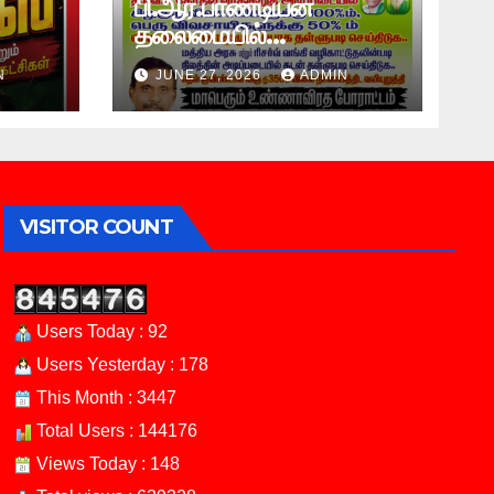
பி.ஆர்.பாண்டியன்
தலைமையில்
சென்னையில்
N
JUNE 27, 2026
ADMIN
விவசாயிகள் மாபெரும்
உண்ணாவிரத போராட்டம் !
VISITOR COUNT
Users Today : 92
Users Yesterday : 178
This Month : 3447
Total Users : 144176
Views Today : 148