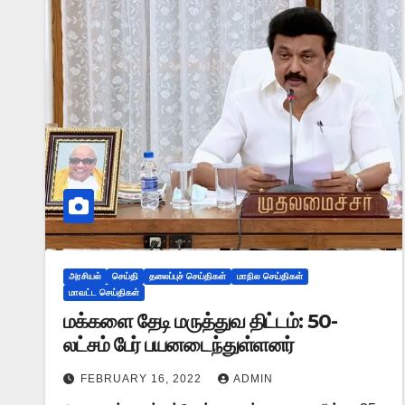
அரசியல்
செய்தி
தலைப்புச் செய்திகள்
மாநில செய்திகள்
மாவட்ட செய்திகள்
மக்களை தேடி மருத்துவ திட்டம்: 50-
லட்சம் பேர் பயனடைந்துள்ளனர்
FEBRUARY 16, 2022
ADMIN