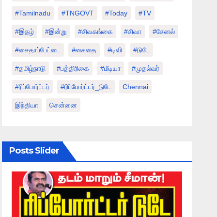
#tamilnadu
#TNGOVT
#today
#TV
#இதழ்
#இன்று
#சிவகங்கை
#சிவா
#சேனல்
#சைதாப்பேட்டை
#சைதை
#டிவி
#டுடே
#தமிழ்நாடு
#பத்திரிகை
#மீடியா
#முதல்வர்
#ரிப்போர்ட்டர்
#ரிப்போர்ட்டர்_டுடே
Chennai
இந்தியா
சென்னை
Posts Slider