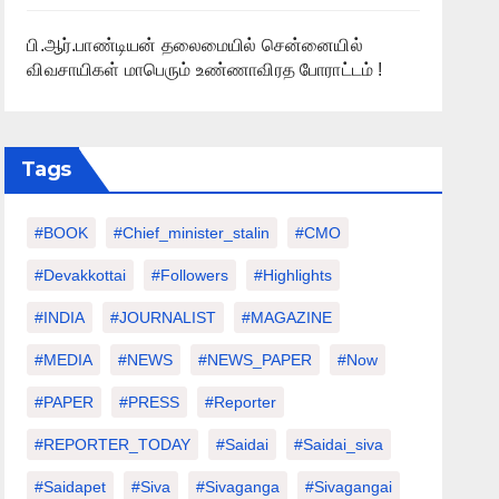
பி.ஆர்.பாண்டியன் தலைமையில் சென்னையில்
விவசாயிகள் மாபெரும் உண்ணாவிரத போராட்டம் !
Tags
#BOOK
#chief_minister_stalin
#CMO
#devakkottai
#followers
#highlights
#INDIA
#JOURNALIST
#MAGAZINE
#MEDIA
#NEWS
#NEWS_PAPER
#Now
#PAPER
#PRESS
#Reporter
#REPORTER_TODAY
#saidai
#saidai_siva
#saidapet
#Siva
#Sivaganga
#sivagangai